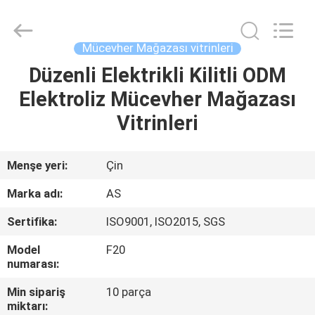
Ansheng
Display
Shelves
Co.,Ltd.
All
Mücevher Mağazası vitrinleri
Rights
Reserved.
Düzenli Elektrikli Kilitli ODM
EV
Elektroliz Mücevher Mağazası
ÜRÜNLER
Vitrinleri
VIDEOLAR
Menşe yeri:
Çin
Marka adı:
AS
HAKKIMIZDA
Sertifika:
ISO9001, ISO2015, SGS
FABRIKA
Model
F20
numarası:
TURU
Min sipariş
10 parça
miktarı: