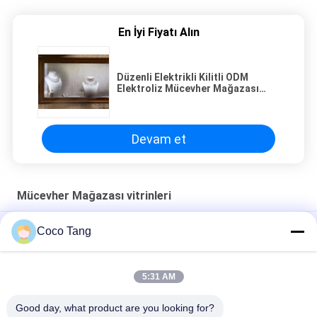
En İyi Fiyatı Alın
Düzenli Elektrikli Kilitli ODM
Elektroliz Mücevher Mağazası
Vitrinleri
Devam et
Mücevher Mağazası vitrinleri
Bronz Paslanmaz Çelik Kuyumcu Vitrinleri Alt Dolaplı Ark Şekli
Coco Tang
SS304 Kuyumcu Vitrinleri Saat Camı İçin Bronz Mağaza Teşhiri
5:31 AM
Ultra Beyaz Cam Elektrikli Kilitli ODM Siyah Titanyum Kuyumcu
Vitrinleri
Good day, what product are you looking for?