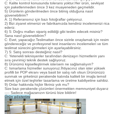
C: Kalite kontrol konusunda tolerans yoktur.Her ürün, sevkiyat
için paketlenmeden önce 3 kez muayeneden geçmelidir.
5) Ürünlerin gönderilmeden önce bitmiş olduğuna nasıl
güvenebilirim?
A: 1) Referansınız için bazı fotoğraflar çekiyoruz.
2) Bizi ziyaret etmenizi ve fabrikamızda kendiniz incelemenizi rica
ederiz.
6) S: Doğru malları sipariş edildiği gibi teslim edecek misiniz?
Sana nasıl güvenebilirim?
C: Evet, yapacağız.Teslimattan önce sizinle onaylamak için resim
göndereceğiz ve profesyonel test insanlarını incelemeleri ve tüm
teslimat sürecini görmeleri için ayarlayabilirsiniz.
7) S: Satış sonrası desteğiniz nasıl?
C: Yetenekli teknisyenler tarafından denizaşırı hizmetlerin yanı
sıra çevrimiçi teknik destek sağlıyoruz.
8) Ürünümü kişiselleştirmek istersem ne sağlamalıyım?
C: Ismarlama hizmetler sunuyoruz.İhtiyacınız olan ister yüksek
profilli bir POP ekranı veya basit bir satış rafı olsun.Ürününüzü
sunmak ve şirketinizi perakende katında kaliteli bir imajla temsil
etmek için özel teşhirler tasarlama ve üretme kabiliyetine sahibiz.
9) Onlar hakkında hiçbir fikriniz yok mu?
Size bazı perakende çözümleri önermekten memnuniyet duyarız
---- Sadece mağazanızın türünü bize bildirin!
Ürün gösterimi