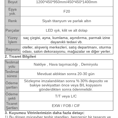
Boyut
1200*450*950mm/450*450*1400mm
Eşya
F20
yok.
Renk
Siyah titanyum ve parlak altın
Parçalar
LED ışık, kilit ve alt dolap
Yüzey
saç çizgisi, ayna, kumlama, aşındırma, parmak izine
İşlem
dayanıklı tedavi vb.
oteller, alışveriş merkezleri, satış departmanı, oturma
Başvuru
odası, salon dekorasyonu, mağazalar ve diğer yerler.
2. Ticaret Bilgileri
Teslimat
Nakliye , Hava taşımacılığı , Demiryolu
yolu
Teslimat
Mevduat aldıktan sonra 20-30 gün
süresi
Sözleşme imzalandıktan sonra % 30% depozito ve
Ödeme
bakiye sevkiyattan önce veya B/L kopyasını
şartları
gönderdikten sonra ödenmelidir.
Ödeme
T/T veya L/C
şekli
Ticaret
EXW / FOB / CIF
Şartları
3. Kuyumcu Vitrinlerimizin daha fazla detayı:
1) Bu dönen mücevher teşhir standları, benzersiz bir tasarım ve