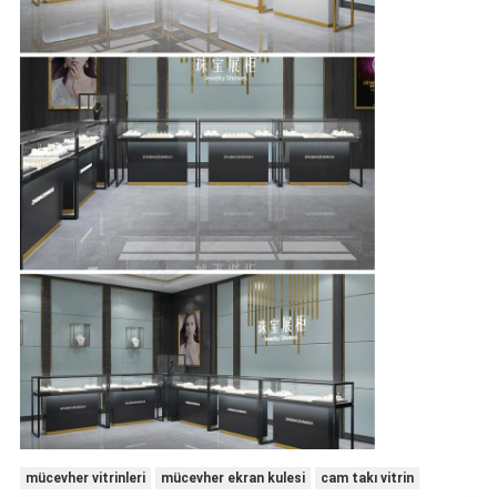
mücevher vitrinleri
mücevher ekran kulesi
cam takı vitrin