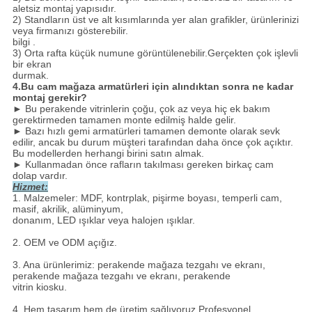
aletsiz montaj yapısıdır.
2) Standların üst ve alt kısımlarında yer alan grafikler, ürünlerinizi
veya firmanızı gösterebilir.
bilgi .
3) Orta rafta küçük numune görüntülenebilir.Gerçekten çok işlevli
bir ekran
durmak.
4.
Bu cam mağaza armatürleri için alındıktan sonra ne kadar
montaj gerekir?
► Bu perakende vitrinlerin çoğu, çok az veya hiç ek bakım
gerektirmeden tamamen monte edilmiş halde gelir.
► Bazı hızlı gemi armatürleri tamamen demonte olarak sevk
edilir, ancak bu durum müşteri tarafından daha önce çok açıktır.
Bu modellerden herhangi birini satın almak.
► Kullanmadan önce rafların takılması gereken birkaç cam
dolap vardır.
Hizmet:
1. Malzemeler: MDF, kontrplak, pişirme boyası, temperli cam,
masif, akrilik, alüminyum,
donanım, LED ışıklar veya halojen ışıklar.
2. OEM ve ODM açığız.
3. Ana ürünlerimiz: perakende mağaza tezgahı ve ekranı,
perakende mağaza tezgahı ve ekranı, perakende
vitrin kiosku.
4. Hem tasarım hem de üretim sağlıyoruz.Profesyonel