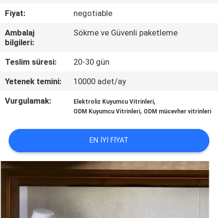
KALITE
Fiyat:
negotiable
KONTROL
Ambalaj
Sökme ve Güvenli paketleme
bilgileri:
BIZE
Teslim süresi:
20-30 gün
ULAŞIN
Yetenek temini:
10000 adet/ay
BIR
Vurgulamak:
,
Elektroliz Kuyumcu Vitrinleri
,
ODM Kuyumcu Vitrinleri
ODM mücevher vitrinleri
TEKLIF
ISTEĞI
EN IYI FIYAT
SITE
HARITASI
PRIVACY