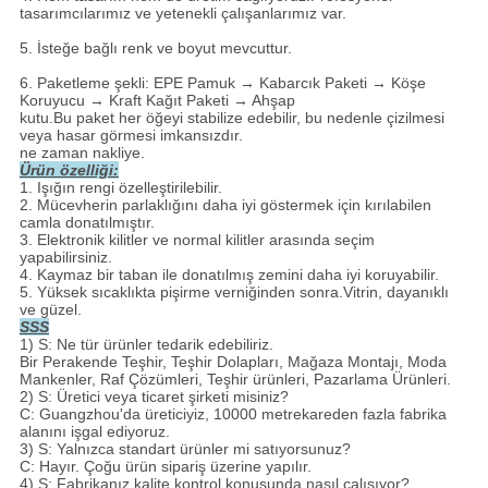
tasarımcılarımız ve yetenekli çalışanlarımız var.
5. İsteğe bağlı renk ve boyut mevcuttur.
6. Paketleme şekli: EPE Pamuk → Kabarcık Paketi → Köşe
Koruyucu → Kraft Kağıt Paketi → Ahşap
kutu.Bu paket her öğeyi stabilize edebilir, bu nedenle çizilmesi
veya hasar görmesi imkansızdır.
ne zaman nakliye.
Ürün özelliği:
1. Işığın rengi özelleştirilebilir.
2. Mücevherin parlaklığını daha iyi göstermek için kırılabilen
camla donatılmıştır.
3. Elektronik kilitler ve normal kilitler arasında seçim
yapabilirsiniz.
4. Kaymaz bir taban ile donatılmış zemini daha iyi koruyabilir.
5. Yüksek sıcaklıkta pişirme verniğinden sonra.Vitrin, dayanıklı
ve güzel.
SSS
1) S: Ne tür ürünler tedarik edebiliriz.
Bir Perakende Teşhir, Teşhir Dolapları, Mağaza Montajı, Moda
Mankenler, Raf Çözümleri, Teşhir ürünleri, Pazarlama Ürünleri.
2) S: Üretici veya ticaret şirketi misiniz?
C: Guangzhou'da üreticiyiz, 10000 metrekareden fazla fabrika
alanını işgal ediyoruz.
3) S: Yalnızca standart ürünler mi satıyorsunuz?
C: Hayır. Çoğu ürün sipariş üzerine yapılır.
4) S: Fabrikanız kalite kontrol konusunda nasıl çalışıyor?