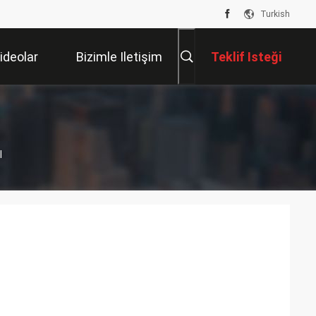
Turkish
ideolar
Bizimle Iletişim
Teklif Isteği
Kur
l