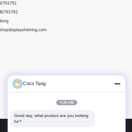
40793792
40793792
Wong
opdisplayshelving.com
Coco Tang
4:36 AM
Good day, what product are you looking 
for?