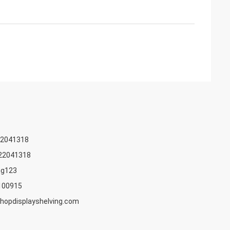
22041318
22041318
ng123
100915
opdisplayshelving.com