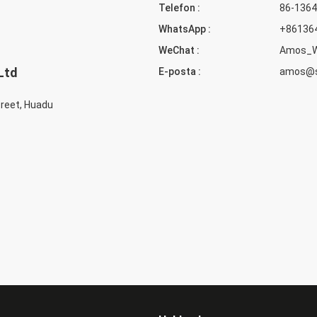
Telefon :
86-136
WhatsApp :
+86136
WeChat :
Amos_
Ltd
E-posta :
amos@sh
treet, Huadu