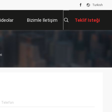
Turkish
ideolar
Bizimle Iletişim
Teklif Isteği
Kur
ri