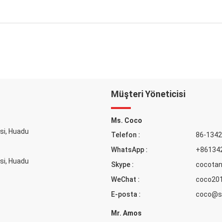
Müşteri Yöneticisi
Ms. Coco
si, Huadu
Telefon :
86-134
WhatsApp :
+86134
si, Huadu
Skype :
cocota
WeChat :
coco20
E-posta :
coco@sh
Mr. Amos