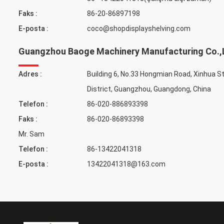
Faks :
86-20-86897198
E-posta :
coco@shopdisplayshelving.com
Guangzhou Baoge Machinery Manufacturing Co.,
Adres :
Building 6, No.33 Hongmian Road, Xinhua S
District, Guangzhou, Guangdong, China
Telefon :
86-020-886893398
Faks :
86-020-86893398
Mr. Sam
Telefon :
86-13422041318
E-posta :
13422041318@163.com