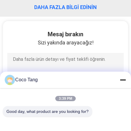
KALITE
DAHA FAZLA BILGI EDININ
KONTROL
BIZE
Mesaj bırakın
ULAŞIN
Sizi yakında arayacağız!
BIR
TEKLIF
ISTEĞI
Coco Tang
SITE
3:39 PM
HARITASI
Good day, what product are you looking for?
Popüler Kategoriler
Tüm
PRIVACY