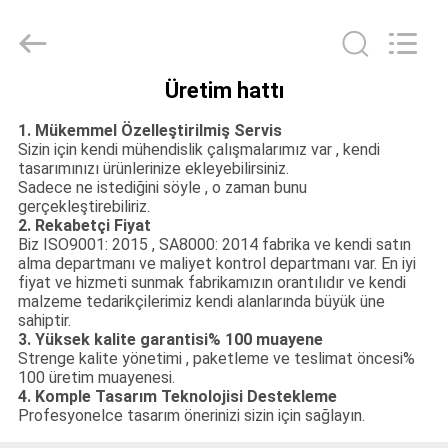
Ansheng
Display
Shelves
Co.,Ltd.
All
Rights
Üretim hattı
Reserved.
EV
1. Mükemmel Özelleştirilmiş Servis
Sizin için kendi mühendislik çalışmalarımız var
,
kendi
ÜRÜNLER
tasarımınızı ürünlerinize ekleyebilirsiniz.
Sadece ne istediğini söyle
,
o zaman bunu
gerçekleştirebiliriz.
2. Rekabetçi Fiyat
VIDEOLAR
Biz ISO9001: 2015
,
SA8000: 2014 fabrika ve kendi satın
alma departmanı ve maliyet kontrol departmanı var. En iyi
fiyat ve hizmeti sunmak fabrikamızın orantılıdır ve kendi
HAKKIMIZDA
malzeme tedarikçilerimiz kendi alanlarında büyük üne
sahiptir.
3. Yüksek kalite garantisi% 100 muayene
FABRIKA
Strenge kalite yönetimi
,
paketleme ve teslimat öncesi%
100 üretim muayenesi.
TURU
4. Komple Tasarım Teknolojisi Destekleme
Profesyonelce tasarım önerinizi sizin için sağlayın.