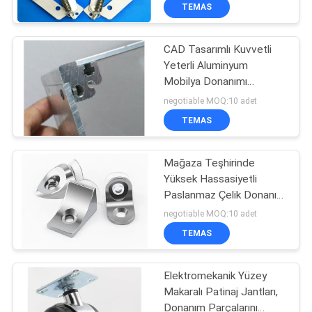
KALITE
TEMAS
KONTROL
CAD Tasarımlı Kuvvetli
32
Yeterli Aluminyum
BIZE
Mobilya Donanımı
ULAŞIN
Depo Rafları
Aksesuarları
negotiable MOQ:10 adet
TEMAS
BIR
TEKLIF
Mağaza Teşhirinde
Yüksek Hassasiyetli
ISTEĞI
Paslanmaz Çelik Donanım
51
Raf Katmanı
negotiable MOQ:10 adet
SITE
Mücevher Mağazası
TEMAS
HARITASI
vitrinleri
Elektromekanik Yüzey
Makaralı Patinaj Jantları,
PRIVACY
Donanım Parçalarını