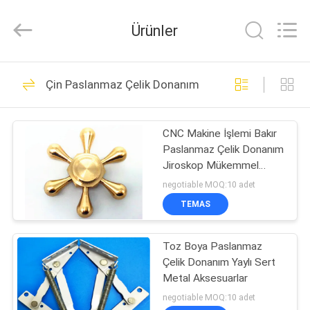
Ansheng
Display
Shelves
Ürünler
Co.,Ltd.
All
Rights
Reserved.
EV
41
Çin Paslanmaz Çelik Donanım
Mağaza Vitrinleri
ÜRÜNLER
CNC Makine İşlemi Bakır
Paslanmaz Çelik Donanım
VIDEOLAR
Jiroskop Mükemmel
Kromlama Yüzeyi
negotiable MOQ:10 adet
HAKKIMIZDA
TEMAS
39
süpermarket ekran
FABRIKA
Toz Boya Paslanmaz
Çelik Donanım Yaylı Sert
TURU
raflar
Metal Aksesuarlar
negotiable MOQ:10 adet