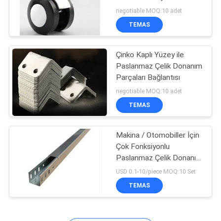
POLICY
Bağlama
negotiable MOQ:10 adet
TEMAS
10
Çinko Kaplı Yüzey ile
Spor Gösterge Rafı
Paslanmaz Çelik Donanım
Parçaları Bağlantısı
negotiable MOQ:10 adet
TEMAS
Makina / Otomobiller İçin
22
Çok Fonksiyonlu
Paslanmaz Çelik Donanım
Giyim görüntü raflar
Levha Metal Aksesuarları
USD 0.1-10/piece MOQ:10 Set
TEMAS