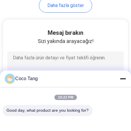
Daha fazla göster
14
Eczane Ekran Rafları
Mesaj bırakın
Sizi yakında arayacağız!
39
Coco Tang
Kozmetik vitrin
10:22 PM
rafları
Good day, what product are you looking for?
Popüler Kategoriler
Tüm