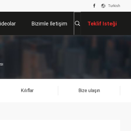
Turkish
ideolar
Bizimle Iletişim
Teklif Isteği
Kur
sı
Kılıflar
Bize ulaşın