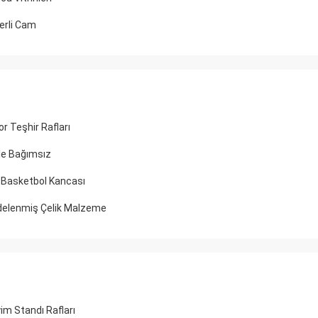
erli Cam
r Teşhir Rafları
ile Bağımsız
k Basketbol Kancası
ddelenmiş Çelik Malzeme
im Standı Rafları