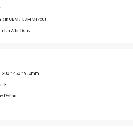
m
on için OEM / ODM Mevcut
mleri Altın Renk
e 1200 * 450 * 950mm
nlık
n Rafları