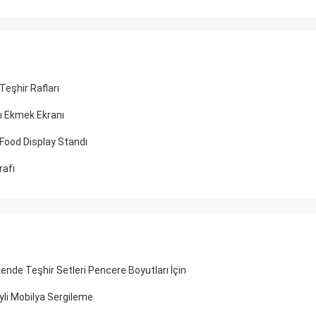
eşhir Rafları
ı Ekmek Ekranı
Food Display Standı
rafı
nde Teşhir Setleri Pencere Boyutları İçin
i Mobilya Sergileme