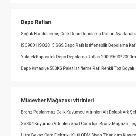
Depo Rafları
Soğuk Haddelenmiş Çelik Depo Depolama Rafları Ayarlanabi
ISO9001 ISO2015 SGS Depo Raflı İstiflenebilir Depolama Kaf
Yüksek Kapasiteli Depo Depolama Rafları 2000*600*2000mm
Depo Kırtasiye 500KG Palet İstifleme Rafı Renkli Toz Boyalı
Mücevher Mağazası vitrinleri
Bronz Paslanmaz Çelik Kuyumcu Vitrinleri Alt Dolaplı Ark Şek
SS304 Kuyumcu Vitrinleri Saat Camı İçin Bronz Mağaza Teş
Ultra Beyaz Cam Elektrikli Kilitli ODM Siyah Titanyum Kuyumc