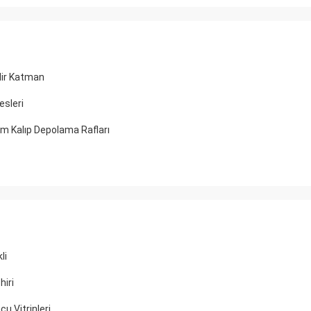
lir Katman
esleri
 Kalıp Depolama Rafları
li
hiri
u Vitrinleri