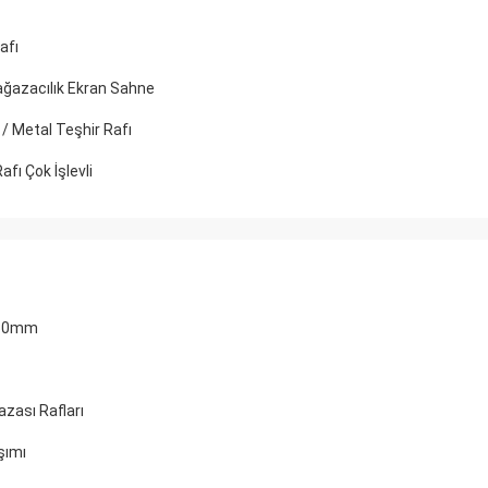
afı
ağazacılık Ekran Sahne
/ Metal Teşhir Rafı
fı Çok İşlevli
1350mm
zası Rafları
şımı