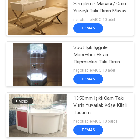
Sergileme Masası / Cam
Yüzeyli Takı Ekran Masası
negotiable MOQ:10 adet
TEMAS
Spot Işık Işığı ile
Mücevher Ekran
Ekipmanları Takı Ekran
Kulesi
negotiable MOQ:10 adet
TEMAS
1350mm Işıklı Cam Takı
Vitrin Yuvarlak Köşe Kilitli
Tasarım
negotiable MOQ:10 parça
TEMAS