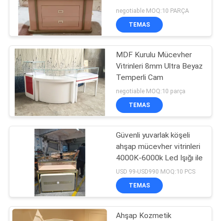
POLICY
Renkli Işıklar
negotiable MOQ:10 PARÇA
TEMAS
MDF Kurulu Mücevher
Vitrinleri 8mm Ultra Beyaz
Temperli Cam
negotiable MOQ:10 parça
TEMAS
Güvenli yuvarlak köşeli
ahşap mücevher vitrinleri
4000K-6000k Led Işığı ile
USD 99-USD990 MOQ:10 PCS
TEMAS
Ahşap Kozmetik