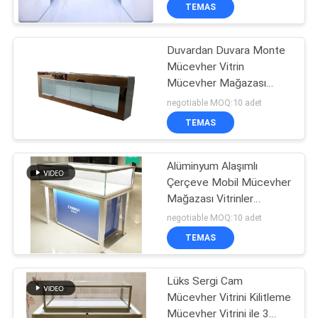
KALITE
TEMAS
KONTROL
Duvardan Duvara Monte
Mücevher Vitrin
BIZE
Mücevher Mağazası
ULAŞIN
Vitrinler Altın Ayna Yüzey
negotiable MOQ:10 adet
TEMAS
BIR
TEKLIF
Alüminyum Alaşımlı
Çerçeve Mobil Mücevher
ISTEĞI
Mağazası Vitrinler
Aydınlatmalı Mücevher
negotiable MOQ:10 adet
Vitrin
SITE
TEMAS
HARITASI
Lüks Sergi Cam
Mücevher Vitrini Kilitleme
PRIVACY
Mücevher Vitrini ile 3