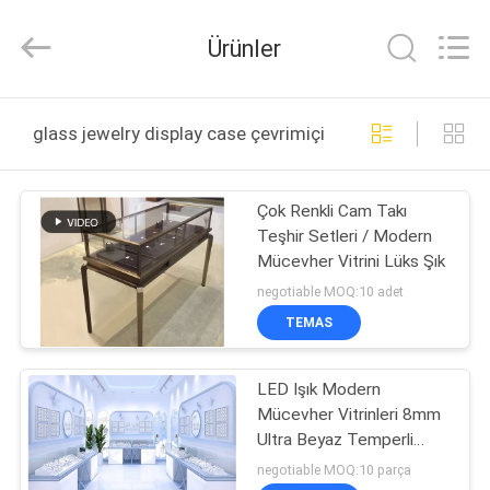
Ansheng
Display
Shelves
Ürünler
Co.,Ltd.
All
Rights
Reserved.
EV
glass jewelry display case çevrimiçi üretim
ÜRÜNLER
Çok Renkli Cam Takı
Teşhir Setleri / Modern
VIDEOLAR
Mücevher Vitrini Lüks Şık
negotiable MOQ:10 adet
HAKKIMIZDA
TEMAS
FABRIKA
LED Işık Modern
Mücevher Vitrinleri 8mm
TURU
Ultra Beyaz Temperli
Cam
negotiable MOQ:10 parça