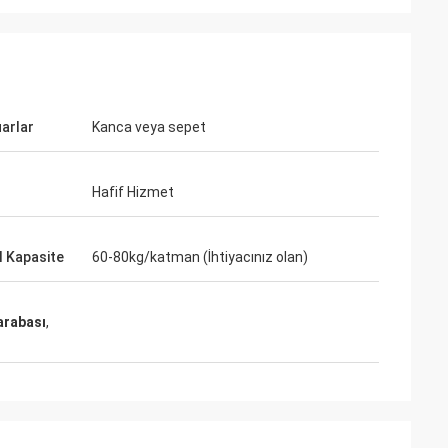
arlar
Kanca veya sepet
hman
Hafif Hizmet
 Kapasite
60-80kg/katman (İhtiyacınız olan)
arabası
,