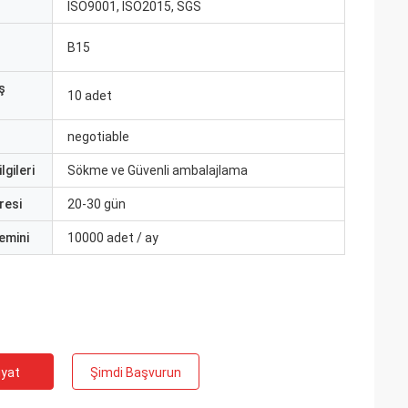
ISO9001, ISO2015, SGS
B15
ş
10 adet
negotiable
lgileri
Sökme ve Güvenli ambalajlama
resi
20-30 gün
emini
10000 adet / ay
iyat
Şimdi Başvurun