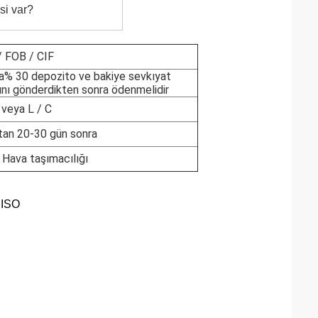
si var?
 FOB / CIF
a% 30 depozito ve bakiye sevkıyat
nı gönderdikten sonra ödenmelidir
 veya L / C
tan 20-30 gün sonra
 Hava taşımacılığı
 ISO