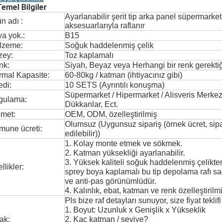
Temel Bilgiler
Ayarlanabilir şerit tip arka panel süpermarket
n adı :
aksesuarlarıyla raflanır
a yok.:
B15
lzeme:
Soğuk haddelenmiş çelik
zey:
Toz kaplamalı
nk:
Siyah, Beyaz veya Herhangi bir renk gerektiği 
rmal Kapasite:
60-80kg / katman (ihtiyacınız gibi)
di:
10 SETS (Ayrıntılı konuşma)
Süpermarket / Hipermarket / Alisveris Merke
gulama:
Dükkanlar, Ect.
zmet:
OEM, ODM, özelleştirilmiş
Olumsuz (Uygunsuz sipariş (örnek ücret, sipa
mune ücreti:
edilebilir))
1. Kolay monte etmek ve sökmek.
2. Katman yüksekliği ayarlanabilir.
3. Yüksek kaliteli soğuk haddelenmiş çelikten
llikler:
sprey boya kaplamalı bu tip depolama rafı 
ve anti-pas görünümlüdür.
4. Kalınlık, ebat, katman ve renk özelleştirilmiş
Pls bize raf detayları sunuyor, size fiyat teklifi
1. Boyut: Uzunluk x Genişlik x Yükseklik
nak:
2. Kaç katman / seviye?