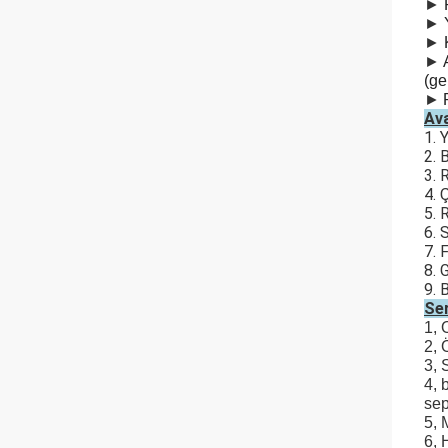
►
►
►
►
(ge
►
Ava
1. 
2. 
3. 
4. 
5. 
6. 
7. 
8. 
9. 
Ser
1, 
2, 
3, 
4, 
sep
5, 
6, 