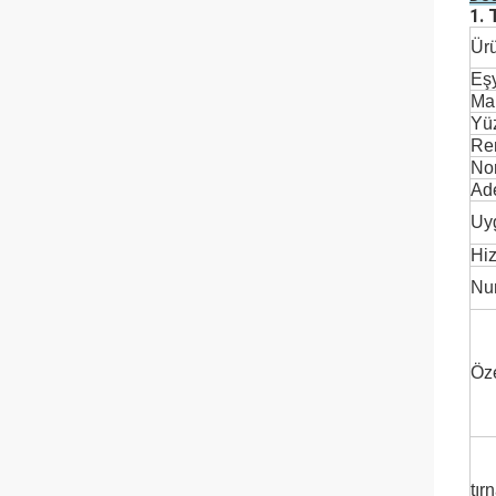
1. 
Ürü
Eşy
Ma
Yü
Re
No
Ade
Uy
Hi
Nu
Öze
tır