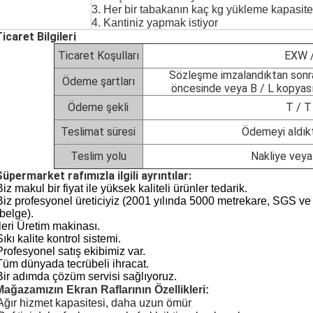
3. Her bir tabakanın kaç kg yükleme kapasite
4. Kantiniz yapmak istiyor
Ticaret Bilgileri
Ticaret Koşulları
EXW /
Sözleşme imzalandıktan sonr
Ödeme şartları
öncesinde veya B / L kopyası
Ödeme şekli
T / T
Teslimat süresi
Ödemeyi aldık
Teslim yolu
Nakliye veya
Süpermarket rafımızla ilgili ayrıntılar:
Biz makul bir fiyat ile yüksek kaliteli ürünler tedarik.
Biz profesyonel üreticiyiz (2001 yılında 5000 metrekare, SGS ve
belge).
İleri Üretim makinası.
Sıkı kalite kontrol sistemi.
Profesyonel satış ekibimiz var.
Tüm dünyada tecrübeli ihracat.
Bir adımda çözüm servisi sağlıyoruz.
Mağazamızın Ekran Raflarının Özellikleri:
Ağır hizmet kapasitesi, daha uzun ömür