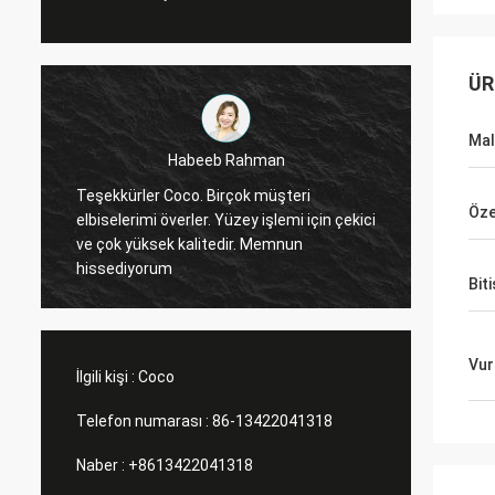
ÜR
Ma
Marco Galletti
Benim için her zaman iyi bir iş çıkardın!
Rafiniz içi
Öze
Noel vitrini vitrin rafları geldi. Kurulumdan
depomuz 
sonra, size fotoğraf göndeririz. Çok
malzem
teşekkürler.
planlıyorum. Daha
Biti
yapmam
Vur
İlgili kişi :
Coco
Telefon numarası :
86-13422041318
Naber :
+8613422041318