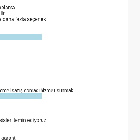
kaplama
lir
zda daha fazla seçenek
emmel satış sonrası
hizmet sunmak.
esisleri temin ediyoruz
 garanti.