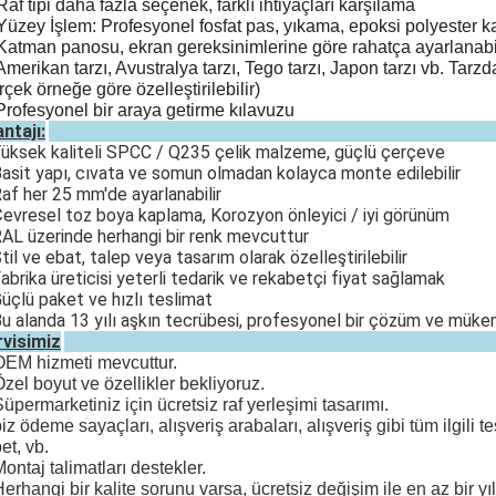
Raf tipi daha fazla seçenek, farklı ihtiyaçları karşılama
Yüzey İşlem: Profesyonel fosfat pas, yıkama, epoksi polyester 
Katman panosu, ekran gereksinimlerine göre rahatça ayarlanabi
Amerikan tarzı, Avustralya tarzı, Tego tarzı, Japon tarzı vb. Tar
rçek örneğe göre özelleştirilebilir)
Profesyonel bir araya getirme kılavuzu
ntajı:
Yüksek kaliteli SPCC / Q235 çelik malzeme, güçlü çerçeve
Basit yapı, cıvata ve somun olmadan kolayca monte edilebilir
Raf her 25 mm'de ayarlanabilir
Çevresel toz boya kaplama, Korozyon önleyici / iyi görünüm
RAL üzerinde herhangi bir renk mevcuttur
Stil ve ebat, talep veya tasarım olarak özelleştirilebilir
Fabrika üreticisi yeterli tedarik ve rekabetçi fiyat sağlamak
Güçlü paket ve hızlı teslimat
Bu alanda 13 yılı aşkın tecrübesi, profesyonel bir çözüm ve mük
visimiz
OEM hizmeti mevcuttur.
Özel boyut ve özellikler bekliyoruz.
Süpermarketiniz için ücretsiz raf yerleşimi tasarımı.
biz ödeme sayaçları, alışveriş arabaları, alışveriş gibi tüm ilgili t
et, vb.
Montaj talimatları destekler.
Herhangi bir kalite sorunu varsa, ücretsiz değişim ile en az bir yıl