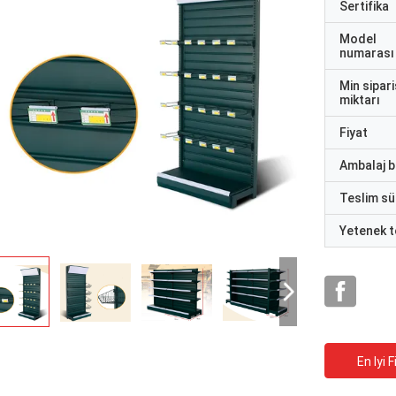
Sertifika
Model
numarası
Min sipari
miktarı
Fiyat
Ambalaj bi
Teslim sü
Yetenek t
En Iyi F