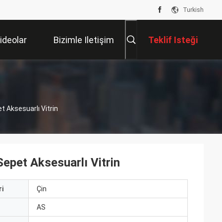
Turkish
ideolar
Bizimle Iletişim
Teklif Isteği
Kur
t Aksesuarlı Vitrin
Sepet Aksesuarlı Vitrin
i
Çin
ı
AS