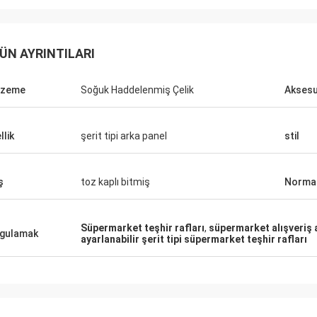
ÜN AYRINTILARI
lzeme
Soğuk Haddelenmiş Çelik
Aksesu
Fernando
Habeeb Ra
n teşekkürler. Spor teçhizat
Teşekkürler Coco. Birçok müşteri
llik
şerit tipi arka panel
stil
düzenli görünüyor. Ve spor
elbiselerimi överler. Yüzey işlemi için çekici
eleri için bir showroom yapmayı
ve çok yüksek kalitedir. Memnun
 sonra tasarım
hissediyorum
ş
toz kaplı bitmiş
Normal
a yardım et.
Süpermarket teşhir rafları
,
süpermarket alışveriş 
gulamak
ayarlanabilir şerit tipi süpermarket teşhir rafları