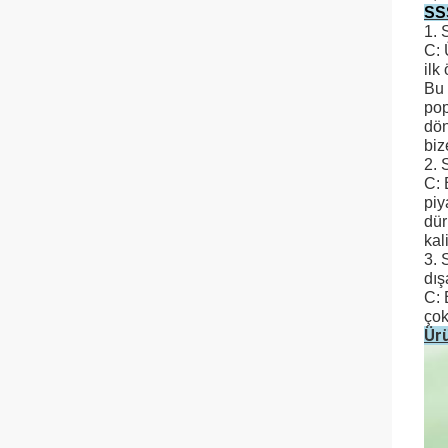
SS
1. 
C: 
ilk
Bu 
pop
dö
biz
2. 
C: 
piy
dür
kal
3. 
dış
C: 
çok
Ür