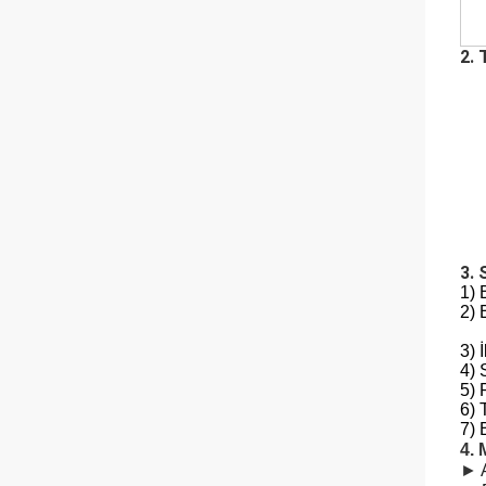
2. 
3. 
1) 
2) 
3) 
4) 
5) 
6) 
7) 
4. 
►