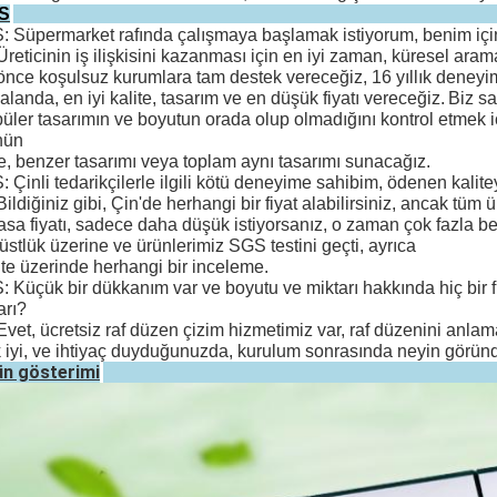
S
S: Süpermarket rafında çalışmaya başlamak istiyorum, benim için
Üreticinin iş ilişkisini kazanması için en iyi zaman, küresel aram
 önce koşulsuz kurumlara tam destek vereceğiz, 16 yıllık deney
alanda, en iyi kalite, tasarım ve en düşük fiyatı vereceğiz.
Biz sa
üler tasarımın ve boyutun orada olup olmadığını kontrol etmek iç
nün
e, benzer tasarımı veya toplam aynı tasarımı sunacağız.
S: Çinli tedarikçilerle ilgili kötü deneyime sahibim, ödenen kalite
Bildiğiniz gibi, Çin'de herhangi bir fiyat alabilirsiniz, ancak tüm 
asa fiyatı, sadece daha düşük istiyorsanız, o zaman çok fazla b
üstlük üzerine ve ürünlerimiz SGS testini geçti, ayrıca
ite üzerinde herhangi bir inceleme.
S: Küçük bir dükkanım var ve boyutu ve miktarı hakkında hiç bir fi
arı?
Evet, ücretsiz raf düzen çizim hizmetimiz var, raf düzenini anla
 iyi, ve ihtiyaç duyduğunuzda, kurulum sonrasında neyin görün
ün gösterimi