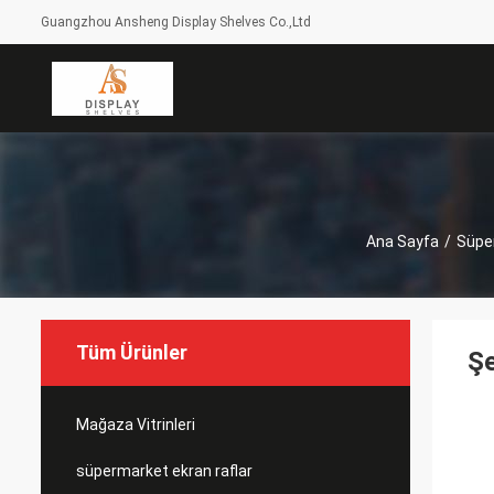
Guangzhou Ansheng Display Shelves Co.,Ltd
Ana Sayfa
/
Süper
Tüm Ürünler
Şe
Mağaza Vitrinleri
süpermarket ekran raflar