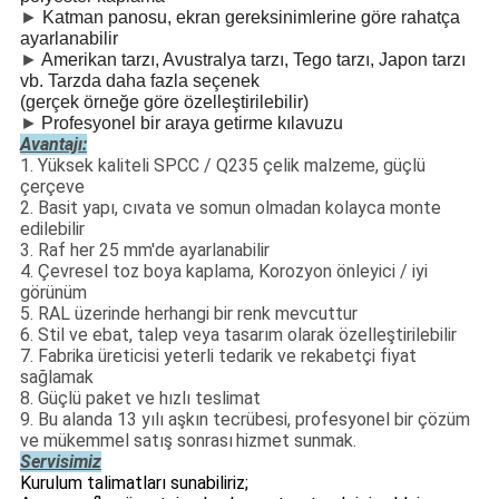
►
Katman panosu, ekran gereksinimlerine göre rahatça
ayarlanabilir
►
Amerikan tarzı, Avustralya tarzı, Tego tarzı, Japon tarzı
vb. Tarzda daha fazla seçenek
(gerçek örneğe göre özelleştirilebilir)
►
Profesyonel bir araya getirme kılavuzu
Avantajı:
1. Yüksek kaliteli SPCC / Q235 çelik malzeme, güçlü
çerçeve
2. Basit yapı, cıvata ve somun olmadan kolayca monte
edilebilir
3. Raf her 25 mm'de ayarlanabilir
4. Çevresel toz boya kaplama, Korozyon önleyici / iyi
görünüm
5. RAL üzerinde herhangi bir renk mevcuttur
6. Stil ve ebat, talep veya tasarım olarak özelleştirilebilir
7. Fabrika üreticisi yeterli tedarik ve rekabetçi fiyat
sağlamak
8. Güçlü paket ve hızlı teslimat
9. Bu alanda 13 yılı aşkın tecrübesi, profesyonel bir çözüm
ve mükemmel satış sonrası
hizmet sunmak.
Servisimiz
Kurulum talimatları sunabiliriz;