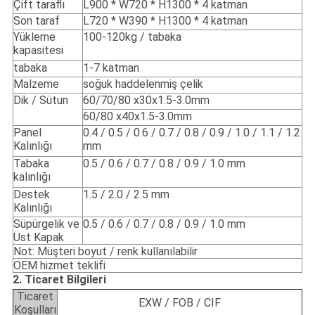
Çift taraflı
L900 * W720 * H1300 * 4 katman
Son taraf
L720 * W390 * H1300 * 4 katman
Yükleme
100-120kg / tabaka
kapasitesi
tabaka
1-7 katman
Malzeme
soğuk haddelenmiş çelik
Dik / Sütun
60/70/80 x30x1.5-3.0mm
60/80 x40x1.5-3.0mm
Panel
0.4 / 0.5 / 0.6 / 0.7 / 0.8 / 0.9 / 1.0 / 1.1 / 1.2
Kalınlığı
mm
Tabaka
0.5 / 0.6 / 0.7 / 0.8 / 0.9 / 1.0 mm
kalınlığı
Destek
1.5 / 2.0 / 2.5 mm
Kalınlığı
Süpürgelik ve
0.5 / 0.6 / 0.7 / 0.8 / 0.9 / 1.0 mm
Üst Kapak
Not: Müşteri boyut / renk kullanılabilir
OEM hizmet teklifi
2. Ticaret Bilgileri
Ticaret
EXW / FOB / CIF
Koşulları