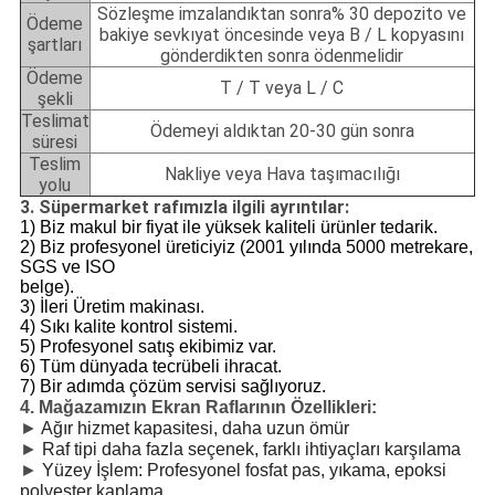
Sözleşme imzalandıktan sonra% 30 depozito ve
Ödeme
bakiye sevkıyat öncesinde veya B / L kopyasını
şartları
gönderdikten sonra ödenmelidir
Ödeme
T / T veya L / C
şekli
Teslimat
Ödemeyi aldıktan 20-30 gün sonra
süresi
Teslim
Nakliye veya Hava taşımacılığı
yolu
3. Süpermarket rafımızla ilgili ayrıntılar:
1) Biz makul bir fiyat ile yüksek kaliteli ürünler tedarik.
2) Biz profesyonel üreticiyiz (2001 yılında 5000 metrekare,
SGS ve ISO
belge).
3) İleri Üretim makinası.
4) Sıkı kalite kontrol sistemi.
5) Profesyonel satış ekibimiz var.
6) Tüm dünyada tecrübeli ihracat.
7) Bir adımda çözüm servisi sağlıyoruz.
4. Mağazamızın Ekran Raflarının Özellikleri:
►
Ağır hizmet kapasitesi, daha uzun ömür
►
Raf tipi daha fazla seçenek, farklı ihtiyaçları karşılama
►
Yüzey İşlem: Profesyonel fosfat pas, yıkama, epoksi
polyester kaplama