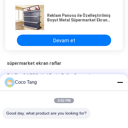
Reklam Panosu ile Özelleştirilmiş
Boyut Metal Süpermarket Ekran
Raf
Devam et
süpermarket ekran raflar
Tek Taraflı MDF Bakkal Teşhir Rafları Çevresel
900*660*1350mm
Coco Tang
900*350*2350mm Market Teşhir Rafları Çift Tek Taraflı
3:02 PM
Ayarlanabilir Gondol Süpermarket Teşhir Rafları Bakkal
Mağazası Rafları
Good day, what product are you looking for?
Popüler Kategoriler
Tüm