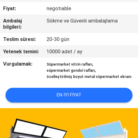
KALITE
Fiyat:
negotiable
KONTROL
Ambalaj
Sökme ve Güvenli ambalajlama
bilgileri:
BIZE
Teslim süresi:
20-30 gün
ULAŞIN
Yetenek temini:
10000 adet / ay
BIR
Vurgulamak:
,
Süpermarket vitrin rafları
,
süpermarket gondol rafları
TEKLIF
özelleştirilmiş boyut metal süpermarket ekranı
ISTEĞI
EN IYI FIYAT
SITE
HARITASI
PRIVACY