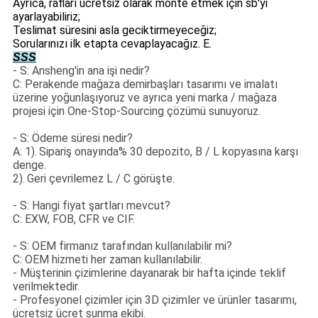
Ayrıca, rafları ücretsiz olarak monte etmek için sb'yi
ayarlayabiliriz;
Teslimat süresini asla geciktirmeyeceğiz;
Sorularınızı ilk etapta cevaplayacağız. E.
SSS
- S: Ansheng'in ana işi nedir?
C: Perakende mağaza demirbaşları tasarımı ve imalatı
üzerine yoğunlaşıyoruz ve ayrıca yeni marka / mağaza
projesi için One-Stop-Sourcing çözümü sunuyoruz.
- S: Ödeme süresi nedir?
A: 1).
Sipariş onayında% 30 depozito, B / L kopyasına karşı
denge.
2).
Geri çevrilemez L / C görüşte.
- S: Hangi fiyat şartları mevcut?
C: EXW, FOB, CFR ve CIF.
- S: OEM firmanız tarafından kullanılabilir mi?
C: OEM hizmeti her zaman kullanılabilir.
- Müşterinin çizimlerine dayanarak bir hafta içinde teklif
verilmektedir.
- Profesyonel çizimler için 3D çizimler ve ürünler tasarımı,
ücretsiz ücret sunma ekibi.