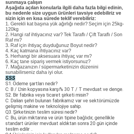
sunmaya çalışın
Aşağıda açılan konularla ilgili daha fazla bilgi edinin,
bu nedenle size uygun ürünleri tavsiye edebiliriz ve
sizin için en kısa sürede teklif verebiliriz:
1. Gerekli kat başına yük ağırlığı nedir?
Seçim için 25kg-
120kg
2. Hangi raf ihtiyacınız var?
Tek Taraflı / Çift Taraflı / Son
Raf mı?
3. Raf için ihtiyaç duyduğunuz Boyut nedir?
4. Kaç katmana ihtiyacınız var?
5. Herhangi bir aksesuara ihtiyaç var mı?
6. Kaç tane sipariş vermek istiyorsunuz?
7. Mağazanızın / süpermarketinizin düzenini
sunabilirseniz daha iyi olur.
SSS
S1.
Ödeme şartları nedir?
C: B / L'nin kopyasına karşı% 30 T / T mevduat ve denge.
S2.
Bir fabrika veya ticaret şirketi misin?
C: Dalian şehri bulunan fabrikamız var ve sektörümüzde
gelişmiş makine ve teknolojiye sahip.
Q3.
Şirketinizin teslim süresi nedir?
C: Bu, ürün miktarına ve ürün tipine bağlıdır, genellikle
standart ürünler mevduat aldıktan sonra 20 gün içinde
teslim edilir ..