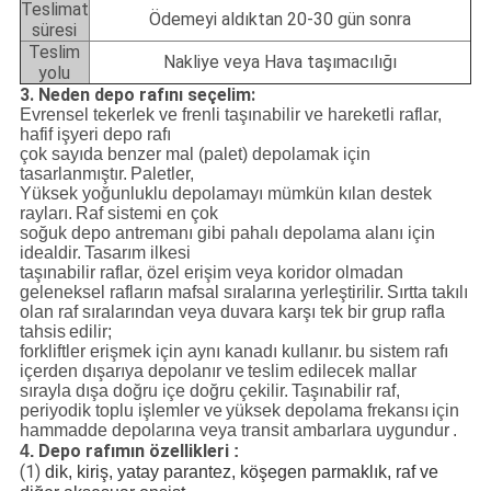
Teslimat
Ödemeyi aldıktan 20-30 gün sonra
süresi
Teslim
Nakliye veya Hava taşımacılığı
yolu
3. Neden depo rafını seçelim:
Evrensel tekerlek ve frenli taşınabilir ve hareketli raflar,
hafif işyeri depo rafı
çok sayıda benzer mal (palet) depolamak için
tasarlanmıştır.
Paletler,
Yüksek yoğunluklu depolamayı mümkün kılan destek
rayları.
Raf sistemi en çok
soğuk depo antremanı gibi pahalı depolama alanı için
idealdir.
Tasarım ilkesi
taşınabilir raflar, özel erişim veya koridor olmadan
geleneksel rafların mafsal sıralarına yerleştirilir.
Sırtta takılı
olan raf sıralarından veya duvara karşı tek bir grup rafla
tahsis
edilir;
forkliftler erişmek için aynı kanadı kullanır.
bu sistem rafı
içerden dışarıya depolanır ve
teslim edilecek mallar
sırayla dışa doğru içe doğru çekilir.
Taşınabilir raf,
periyodik toplu işlemler ve
yüksek depolama frekansı
için
hammadde depolarına veya transit ambarlara uygundur
.
Depo rafımın özellikleri
4.
:
(1)
dik, kiriş, yatay parantez, köşegen parmaklık, raf ve