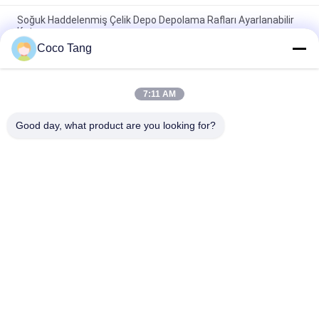
Soğuk Haddelenmiş Çelik Depo Depolama Rafları Ayarlanabilir
Katman
Coco Tang
ISO9001 ISO2015 SGS Depo Raflı İstiflenebilir Depolama
Kafesleri
7:11 AM
Yüksek Kapasiteli Depo Depolama Rafları 2000*600*2000mm
Kalıp Depolama Rafları
Good day, what product are you looking for?
Popüler Kategoriler
Tüm
Süpermarket Ekran 
Mağaza Vitrinleri
Raflar
Mücevher Mağazası 
Depo Rafları
Vitrinleri
Spor Gösterge Rafı
Giyim Görüntü Raflar