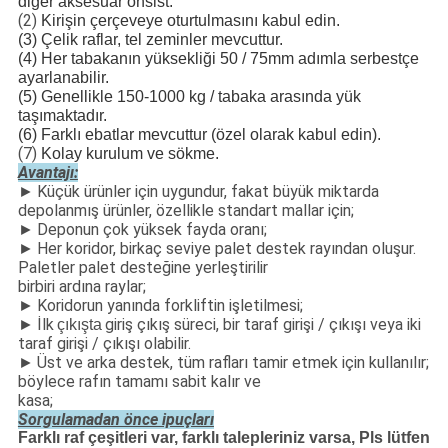
diğer aksesuar onsist.
(2)
Kirişin çerçeveye oturtulmasını kabul edin.
(3) Çelik raflar, tel zeminler mevcuttur.
(4) Her tabakanın yüksekliği 50 / 75mm adımla serbestçe
ayarlanabilir.
(5) Genellikle 150-1000 kg / tabaka arasında yük
taşımaktadır.
(6) Farklı ebatlar mevcuttur (özel olarak kabul edin).
(7)
Kolay kurulum ve sökme.
Avantajı:
Küçük ürünler için uygundur, fakat büyük miktarda
►
depolanmış ürünler, özellikle standart mallar için;
Deponun çok yüksek fayda oranı;
►
Her koridor, birkaç seviye palet destek rayından oluşur.
►
Paletler palet desteğine yerleştirilir
birbiri ardına raylar;
Koridorun yanında forkliftin işletilmesi;
►
İlk
giriş çıkış süreci, bir taraf girişi / çıkışı veya iki
►
çıkışta
taraf girişi / çıkışı olabilir.
Üst ve arka destek, tüm rafları tamir etmek için kullanılır;
►
böylece rafın tamamı sabit kalır ve
kasa;
Sorgulamadan önce ipuçları
Farklı raf çeşitleri var, farklı talepleriniz varsa, Pls lütfen