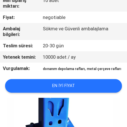
Min sipariş
10 adet
KALITE
miktarı:
KONTROL
Fiyat:
negotiable
Ambalaj
Sökme ve Güvenli ambalajlama
BIZE
bilgileri:
ULAŞIN
Teslim süresi:
20-30 gün
BIR
Yetenek temini:
10000 adet / ay
TEKLIF
Vurgulamak:
,
donanım depolama rafları
metal çerçeve rafları
ISTEĞI
EN IYI FIYAT
SITE
HARITASI
PRIVACY