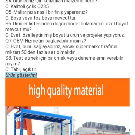
S4.
Ürünleriniz için kullanılan malzeme nedir?
C: Kaliteli çelik Q235.
Q5.
Mallarınıza nasıl bir finiş yaparsınız?
C: Boya veya toz boya mevcuttur.
S6.
Ürünler listesinden doğru model bulamadım, özel boyut
mevcut mu?
C: Evet, özelleştirilmiş boyutlu ürün ve projeler yapıyoruz.
Q7.
OEM Hizmetini sağlayabilir misiniz?
C: Evet, bunu sağlayabiliriz, ancak süpermarket rafının
miktarı 50'den fazla set olmalıdır.
S8.
Test etmek için bir örnek veya deneme emri verebilir
miyim?
C: Tabii, açıktır.
Ürün gösterimi