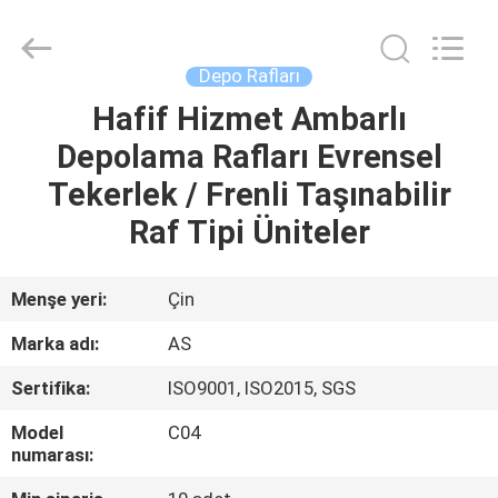
Ansheng
Display
Shelves
Co.,Ltd.
All
Depo Rafları
Rights
Reserved.
Hafif Hizmet Ambarlı
EV
Depolama Rafları Evrensel
ÜRÜNLER
Tekerlek / Frenli Taşınabilir
Raf Tipi Üniteler
VIDEOLAR
Menşe yeri:
Çin
HAKKIMIZDA
Marka adı:
AS
Sertifika:
ISO9001, ISO2015, SGS
FABRIKA
TURU
Model
C04
numarası: