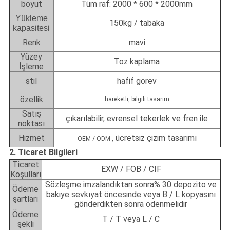
boyut
Tüm raf: 2000 * 600 * 2000mm
Yükleme
150kg / tabaka
kapasitesi
Renk
mavi
Yüzey
Toz kaplama
İşleme
stil
hafif görev
özellik
hareketli, bilgili tasarım
Satış
çıkarılabilir, evrensel tekerlek ve fren ile
noktası
Hizmet
, ücretsiz çizim tasarımı
OEM / ODM
2. Ticaret Bilgileri
Ticaret
EXW / FOB / CIF
Koşulları
Sözleşme imzalandıktan sonra% 30 depozito ve
Ödeme
bakiye sevkıyat öncesinde veya B / L kopyasını
şartları
gönderdikten sonra ödenmelidir
Ödeme
T / T veya L / C
şekli