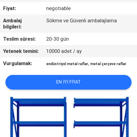
KALITE
Fiyat:
negotiable
KONTROL
Ambalaj
Sökme ve Güvenli ambalajlama
bilgileri:
BIZE
Teslim süresi:
20-30 gün
ULAŞIN
Yetenek temini:
10000 adet / ay
BIR
Vurgulamak:
,
endüstriyel metal raflar
metal çerçeve raflar
TEKLIF
ISTEĞI
EN IYI FIYAT
SITE
HARITASI
PRIVACY