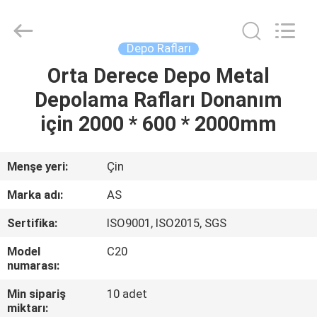
Ansheng
Display
Shelves
Co.,Ltd.
All
Depo Rafları
Rights
Reserved.
Orta Derece Depo Metal
EV
Depolama Rafları Donanım
ÜRÜNLER
için 2000 * 600 * 2000mm
VIDEOLAR
Menşe yeri:
Çin
Marka adı:
AS
HAKKIMIZDA
Sertifika:
ISO9001, ISO2015, SGS
FABRIKA
Model
C20
numarası:
TURU
Min sipariş
10 adet
miktarı: