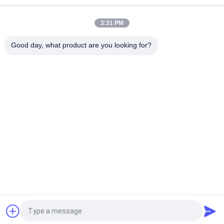
Kafesleri
3:31 PM
Yüksek Kapasiteli Depo Depolama Rafları 2000*600*2000mm
Kalıp Depolama Rafları
Good day, what product are you looking for?
Popüler Kategoriler
Tüm
Süpermarket Ekran 
Mağaza Vitrinleri
Raflar
Mücevher Mağazası 
Depo Rafları
Vitrinleri
Spor Gösterge Rafı
Giyim Görüntü Raflar
Kozmetik Vitrin 
Eczane Ekran Rafları
Rafları
Teklif isteği