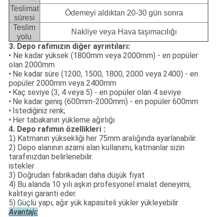
Teslimat
Ödemeyi aldıktan 20-30 gün sonra
süresi
Teslim
Nakliye veya Hava taşımacılığı
yolu
3. Depo rafımızın diğer ayrıntıları:
• Ne kadar yüksek (1800mm veya 2000mm) - en popüler
olan 2000mm
•
Ne kadar süre (1200, 1500, 1800, 2000 veya 2400) - en
popüler 2000mm veya 2400mm
•
Kaç seviye (3, 4 veya 5) - en popüler olan 4 seviye
•
Ne kadar geniş (600mm-2000mm) - en popüler 600mm
•
İstediğiniz renk;
•
Her tabakanın yükleme ağırlığı
Depo rafımın özellikleri
4.
:
Katmanın yüksekliği her 75mm aralığında ayarlanabilir.
1)
2) Depo alanının azami alan kullanımı, katmanlar sizin
tarafınızdan belirlenebilir.
istekler
3) Doğrudan fabrikadan daha düşük fiyat
4) Bu alanda 10 yılı aşkın profesyonel imalat deneyimi,
kaliteyi garanti eder.
5) Güçlü yapı, ağır yük kapasiteli yükler yükleyebilir
Avantajı: