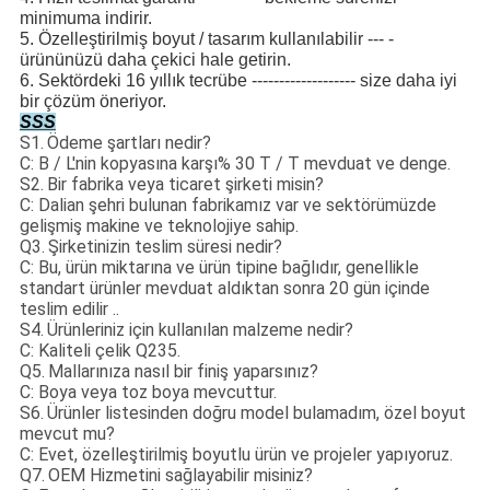
minimuma indirir.
5. Özelleştirilmiş boyut / tasarım kullanılabilir --- -
ürününüzü daha çekici hale getirin.
6. Sektördeki 16 yıllık tecrübe ------------------- size daha iyi
bir çözüm öneriyor.
SSS
S1.
Ödeme şartları nedir?
C: B / L'nin kopyasına karşı% 30 T / T mevduat ve denge.
S2.
Bir fabrika veya ticaret şirketi misin?
C: Dalian şehri bulunan fabrikamız var ve sektörümüzde
gelişmiş makine ve teknolojiye sahip.
Q3.
Şirketinizin teslim süresi nedir?
C: Bu, ürün miktarına ve ürün tipine bağlıdır, genellikle
standart ürünler mevduat aldıktan sonra 20 gün içinde
teslim edilir ..
S4.
Ürünleriniz için kullanılan malzeme nedir?
C: Kaliteli çelik Q235.
Q5.
Mallarınıza nasıl bir finiş yaparsınız?
C: Boya veya toz boya mevcuttur.
S6.
Ürünler listesinden doğru model bulamadım, özel boyut
mevcut mu?
C: Evet, özelleştirilmiş boyutlu ürün ve projeler yapıyoruz.
Q7.
OEM Hizmetini sağlayabilir misiniz?