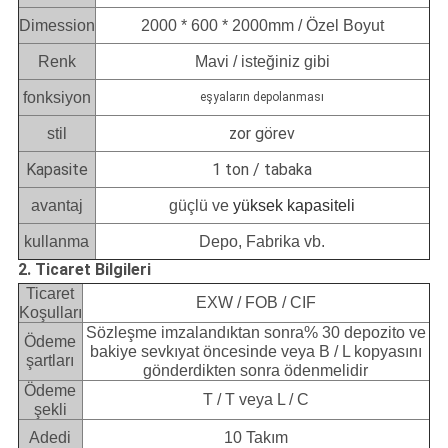
Dimession
2000 * 600 * 2000mm / Özel Boyut
Renk
Mavi / isteğiniz gibi
fonksiyon
eşyaların depolanması
zor görev
stil
Kapasite
1 ton / tabaka
avantaj
güçlü ve
yüksek kapasiteli
kullanma
Depo, Fabrika vb.
2. Ticaret Bilgileri
Ticaret
EXW / FOB / CIF
Koşulları
Sözleşme imzalandıktan sonra% 30 depozito ve
Ödeme
bakiye sevkıyat öncesinde veya B / L kopyasını
şartları
gönderdikten sonra ödenmelidir
Ödeme
T / T veya L / C
şekli
Adedi
10 Takım