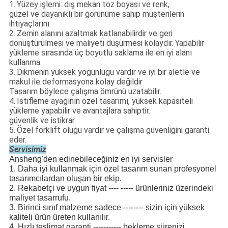
1.
Yüzey işlemi: dış mekan toz boyası ve renk,
güzel ve dayanıklı bir görünüme sahip müşterilerin
ihtiyaçlarını.
2.
Zemin alanını azaltmak katlanabilirdir ve geri
dönüştürülmesi ve maliyeti düşürmesi kolaydır.
Yapabilir
yükleme sırasında üç boyutlu saklama ile en iyi alanı
kullanma.
3.
Dikmenin yüksek yoğunluğu vardır ve iyi bir aletle ve
makul ile deformasyona kolay değildir
Tasarım böylece çalışma ömrünü uzatabilir.
4.
İstifleme ayağının özel tasarımı, yüksek kapasiteli
yükleme yapabilir ve avantajlara sahiptir.
güvenlik ve istikrar.
5.
Özel forklift oluğu vardır ve çalışma güvenliğini garanti
eder.
Servisimiz
Ansheng'den edinebileceğiniz en iyi servisler
1. Daha iyi kullanmak için özel tasarım sunan profesyonel
tasarımcılardan oluşan bir ekip.
2. Rekabetçi ve uygun fiyat ---- ----- ürünleriniz üzerindeki
maliyet tasarrufu.
3. Birinci sınıf malzeme sadece -------- sizin için yüksek
kaliteli ürün üreten kullanılır.
4. Hızlı teslimat garanti ----------- bekleme sürenizi