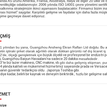
anda AS ürünü Amerika, Fransa, Avustralya, İtalya ve diğer 20 ülke ve bö
enilikçiliğe odaklanmıştır.
2006 yılında ISO 14001 çevre yönetimi sertifi
kalkınma stratejimizin ikinci aşamasını başlatacaktır.
Firmamız bizim inan
rası hizmet" saygılar.
Karşılıklı gelişme ve faydalar için daha fazla müşt
tişime geçmeye davet ediyoruz.
ÇMIŞ
1 yılından bu yana, Guangzhou Ansheng Ekran Rafları Ltd doğdu.
Bu 
etin iştiraki şirket olarak ağırlıklı olarak dükkan görüntü raf dış ticaret i
2'de, ölçeği genişletmek için
büyük ölçekli ve profesyonel bir endüstri 
i,
Guangzhou Baiyun Havaalanı'na
sadece 20 dakika
mesafededir
.
3'te biz
lazer makinesi, CNC makine, vb
gibi daha gelişmiş ekipman, puc
4 yılında kaliteli ve mükemmel hizmetimiz sayesinde prada ve
Versac
anın güvenilir tedarikçisi
oldu
.
Japonya Toshiba gibi.
diye kadar,
belirli bir
kaynak ve deneyim
biriktirdik
, tuzlu bir gelişime sa
ZMET
siye