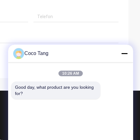
Coco Tang
10:26 AM
Good day, what product are you looking 
for?
Ürünler
Mağaza Vitrinleri
süpermarket ekran raflar