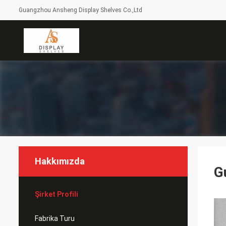
Guangzhou Ansheng Display Shelves Co.,Ltd
Hakkımızda
G
Şirket Profili
Fabrika Turu