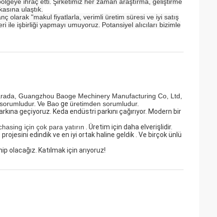
lgeye ihraç etti.
Şirketimiz her zaman araştırma, geliştirme
kasına ulaştık.
ç olarak "makul fiyatlarla, verimli üretim süresi ve iyi satış
eri ile işbirliği yapmayı umuyoruz.
Potansiyel alıcıları bizimle
arada,
Guangzhou Baoge Mechinery Manufacturing Co, Ltd,
ş sorumludur.
Ve Bao
ge
üretimden sorumludur.
parkına geçiyoruz.
Keda endüstri parkını çağırıyor.
Modern bir
hasing için çok para yatırın
.
Üretim için daha elverişlidir.
e
projesini
edindik
ve en iyi ortak haline
geldik
.
Ve
birçok ünlü
hip olacağız. Katılmak için arıyoruz!