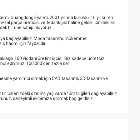
i, Guangdong Eyaleti, 2001 yılında kuruldu, 16 yıl süren
al parça üreticisi ve tedarikçisi haline geldik. Çin'deki en
sek bir üne sahip oluyoruz.
maya başlayabiliriz. Moda tasarımı, mükemmel
tış hacmi için faydalıdır.
klaşık 100 vicdani üretim işçisi. Biz sadece ücretsiz
ul ediyoruz. 100.000'den fazla set
mesine yardımcı olmak için CAD tasarımı, 3D tasarım ve
. Ülkenizdeki özel ihtiyaç varsa tüm bilgileri sağlayabiliriz.
 sorunuz, deneyimli ekibimize sormak hoş geldiniz.