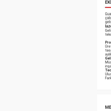
EK
Gua
çab
gel
laz
Gel
tek
Pro
Üre
tas
ayl
Gel
Müş
inş
Tec
Ulu
Far
ME