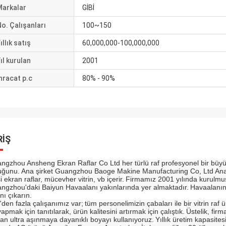
Markalar
GİBİ
o. Çalışanları
100~150
ıllık satış
60,000,000-100,000,000
ıl kurulan
2001
hracat p.c
80% - 90%
RIŞ
ngzhou Ansheng Ekran Raflar Co Ltd her türlü raf profesyonel bir büyük öl
uğunu.
Ana şirket Guangzhou Baoge Makine Manufacturing Co, Ltd Ana ürü
i ekran raflar, mücevher vitrin, vb içerir.
Firmamız 2001 yılında kurulmuşt
ngzhou'daki Baiyun Havaalanı yakınlarında yer almaktadır.
Havaalanın
nı çıkarın.
'den fazla çalışanımız var;
tüm personelimizin çabaları ile bir vitrin raf ür
apmak için tanıtılarak, ürün kalitesini artırmak için çalıştık.
Üstelik, fir
an ultra aşınmaya dayanıklı boyayı kullanıyoruz.
Yıllık üretim kapasite