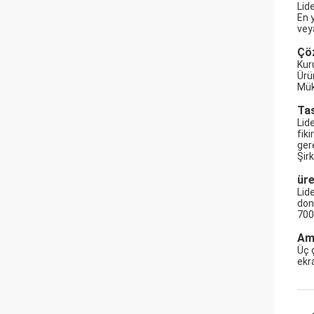
Lide
En y
vey
Çö
Kur
Ürü
Mük
Ta
Lide
fik
ger
Şir
ür
Lid
don
700
Amb
Üç 
ekr