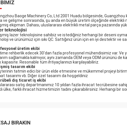
IBIMIZ
ngzhou Baoge Machinery Co, Ltd 2001 Huadu bölgesinde, Guangzhou kent
a ve gelişme sonrasında, şu anda en büyük üretim ölçeğinde elektrikli met
işmiş ekipman. Dahası, uluslararası elektrikli metal parça pazarında yük
er teknolojisi
işmiş lazer teknolojisine sahibiz ve istediğiniz herhangi bir deseni oy
noloji ve ürünümüz için sıkı QC.
Sattığınız ürün için en iyi destektir ve sa
fesyonel üretim ekibi
time rehberlik edecek 30'dan fazla profesyonel mühendisimiz var. Ve ya
arım sağlamakla kalmıyor, aynı zamanda OEM veya ODM ürününü de kab
ık kapasite.
Resonable tüm ihtiyaçlarınızı karşılayabiliriz.
işmiş tasarım ekibi
terinin tatmin edici bir ürün elde etmesine ve mükemmel projeyi bitir
aat tasarımı vb. Diğer özel tasarım da hoşgeldiniz
rübeli dış ticaret iş ekibi
slararası satış departmanımız 10 yıldan fazla ihracat tecrübesine sahiptir
klı ülke, farklı ihracat hizmetimizin tadını çıkarabilirsiniz. Herhangi bir
SAJ BIRAKIN