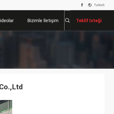
Turkish
ideolar
Bizimle Iletişim
Teklif Isteği
Kur
Co.,Ltd