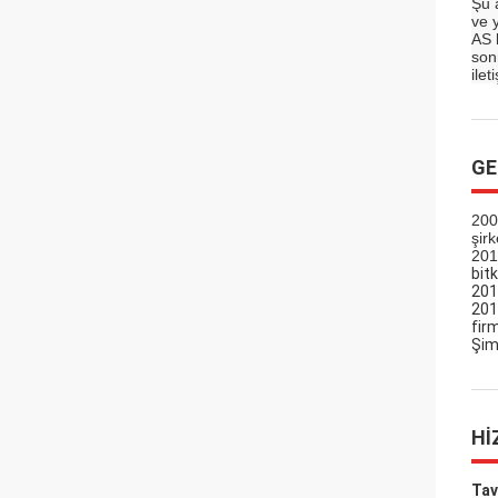
Şu 
ve y
AS 
son
ile
GE
200
şirk
201
bitk
201
201
firm
Şim
HI
Tav