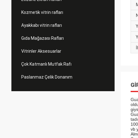
Kozmetik vitrin rafları
N
Ayakkabı vitrin rafları
Y
Y
Gıda Mağazası Rafları
İ
Vitrinler Aksesuarlar
Çok Katmanlı Mutfak Rafı
Paslanmaz Çelik Donanım
GI
Gua
old
giys
Gua
tadı
100
vb y
Alm