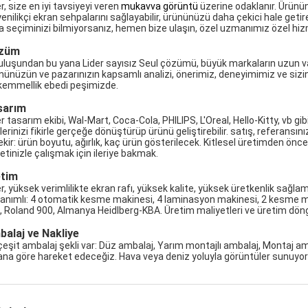
r, size en iyi tavsiyeyi veren
mukavva görüntü
üzerine odaklanır. Ürünü
enilikçi ekran sehpalarını sağlayabilir, ürününüzü daha çekici hale getireb
a seçiminizi bilmiyorsanız, hemen bize ulaşın, özel uzmanımız özel hizme
züm
uluşundan bu yana Lider sayısız Seul çözümü, büyük markaların uzun vad
nünüzün ve pazarınızın kapsamlı analizi, önerimiz, deneyimimiz ve sizin
emmellik ebedi peşimizde.
sarım
r tasarım ekibi, Wal-Mart, Coca-Cola, PHILIPS, L'Oreal, Hello-Kitty, vb gib
irlerinizi fikirle gerçeğe dönüştürüp ürünü geliştirebilir. satış, referan
ekir: ürün boyutu, ağırlık, kaç ürün gösterilecek. Kitlesel üretimden önce
ketinizle çalışmak için ileriye bakmak.
etim
er, yüksek verimlilikte ekran rafı, yüksek kalite, yüksek üretkenlik sağla
anımlı: 4 otomatik kesme makinesi, 4 laminasyon makinesi, 2 kesme 
, Roland 900, Almanya Heidlberg-KBA. Üretim maliyetleri ve üretim döngü
alaj ve Nakliye
çeşit ambalaj şekli var: Düz ambalaj, Yarım montajlı ambalaj, Montaj 
ana göre hareket edeceğiz. Hava veya deniz yoluyla görüntüler sunuyor