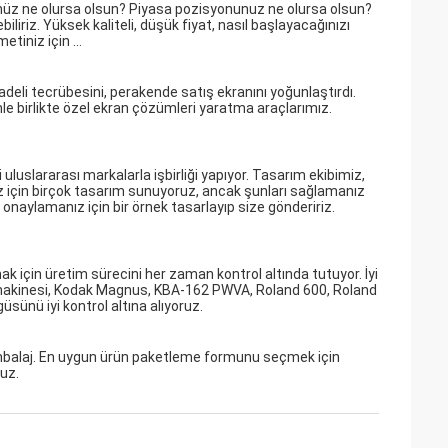
nüz ne olursa olsun? Piyasa pozisyonunuz ne olursa olsun?
iliriz. Yüksek kaliteli, düşük fiyat, nasıl başlayacağınızı
tiniz için ...
eli tecrübesini, perakende satış ekranını yoğunlaştırdı.
le birlikte özel ekran çözümleri yaratma araçlarımız.
i uluslararası markalarla işbirliği yapıyor. Tasarım ekibimiz,
sınız için birçok tasarım sunuyoruz, ancak şunları sağlamanız
 onaylamanız için bir örnek tasarlayıp size göndeririz.
mak için üretim sürecini her zaman kontrol altında tutuyor. İyi
makinesi, Kodak Magnus, KBA-162 PWVA, Roland 600, Roland
sünü iyi kontrol altına alıyoruz.
ambalaj. En uygun ürün paketleme formunu seçmek için
uz.