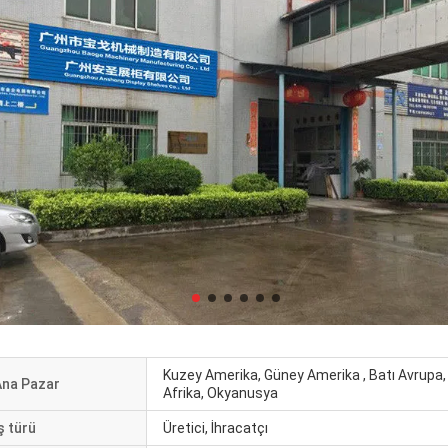
Kuzey Amerika, Güney Amerika , Batı Avrupa
Ana Pazar
Afrika, Okyanusya
ş türü
Üretici, İhracatçı