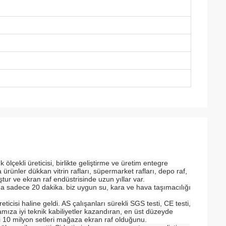
çekli üreticisi, birlikte geliştirme ve üretim entegre
nler dükkan vitrin rafları, süpermarket rafları, depo raf,
ur ve ekran raf endüstrisinde uzun yıllar var.
a sadece 20 dakika.
biz uygun su, kara ve hava taşımacılığı
eticisi haline geldi.
AS çalışanları sürekli SGS testi, CE testi,
mamıza iyi teknik kabiliyetler kazandıran, en üst düzeyde
si 10 milyon setleri mağaza ekran raf olduğunu.