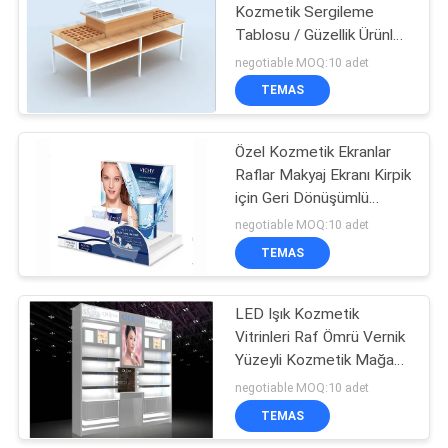
Kozmetik Sergileme
Tablosu / Güzellik Ürünleri
14
Sergileme Rafları
negotiable MOQ:10 adet
TEMAS
Eczane Ekran Rafları
Özel Kozmetik Ekranlar
Raflar Makyaj Ekranı Kirpik
için Geri Dönüşümlü
Standı
negotiable MOQ:10 adet
TEMAS
39
Kozmetik vitrin
LED Işık Kozmetik
Vitrinleri Raf Ömrü Vernik
rafları
Yüzeyli Kozmetik Mağaza
Armatürleri
negotiable MOQ:10 adet
TEMAS