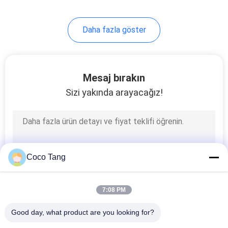
14
Daha fazla göster
Ayakkabı vitrin
rafları
Mesaj bırakın
Sizi yakında arayacağız!
17
Gıda Mağazası
Coco Tang
Rafları
7:08 PM
Good day, what product are you looking for?