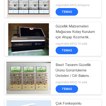
POLICY
negotiable MOQ:Anlaşma
TEMAS
10
Güzellik Malzemeleri
Spor Gösterge Rafı
Mağazası Kolay Kurulum
için Ahşap Kozmetik
Ekran Rafları
negotiable MOQ:10 adet
TEMAS
Basit Tasarım Güzellik
22
Ürünü Görüntüleme
Üniteleri / Cilt Bakımı
Giyim görüntü raflar
Kiosk Zemin Ayaktı
negotiable MOQ:10 adet
TEMAS
Çok Fonksiyonlu