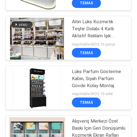
KALITE
TEMAS
KONTROL
Altın Lüks Kozmetik
32
Teşhir Dolabı 4 Katlı
BIZE
Aktatif Reklam Işık
ULAŞIN
Depo Rafları
Kutusu Kozmetik Teşhir
negotiable MOQ:10 parça
Standı ile
TEMAS
BIR
TEKLIF
Lüks Parfüm Gösterme
Kabin, Siyah Parfüm
ISTEĞI
Gövde Kolay Montaj
51
negotiable MOQ:10 adet
SITE
Mücevher Mağazası
TEMAS
HARITASI
vitrinleri
Alışveriş Merkezi Özel
Baskı İçin Geri Dönüşümlü
PRIVACY
Kozmetik Ekran Rafları