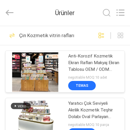
Ansheng
Display
Shelves
Ürünler
Co.,Ltd.
All
Rights
Reserved.
EV
41
Çin Kozmetik vitrin rafları
Mağaza Vitrinleri
ÜRÜNLER
Anti-Korozif Kozmetik
Ekran Rafları Makyaj Ekran
VIDEOLAR
Tablosu OEM / ODM
Hoşgeldiniz
negotiable MOQ:10 adet
HAKKIMIZDA
TEMAS
39
süpermarket ekran
FABRIKA
Yaratıcı Çok Seviyeli
Akrilik Kozmetik Teşhir
TURU
raflar
Dolabı Oval Parlayan
Mağaza Teşhir Rafı
negotiable MOQ:10 parça