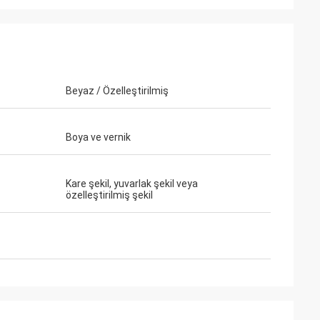
Beyaz / Özelleştirilmiş
eb Rahman
i
Boya ve vernik
kici
 Memnun
Kare şekil, yuvarlak şekil veya
özelleştirilmiş şekil