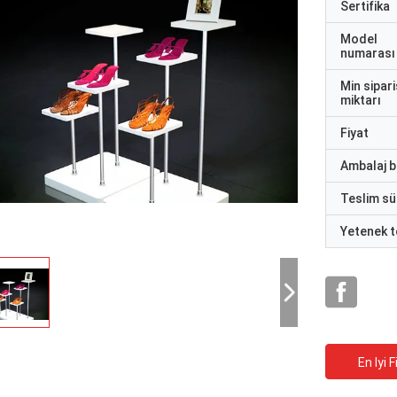
Sertifika
Model
numarası
Min sipari
miktarı
Fiyat
Ambalaj bi
Teslim sü
Yetenek t
En Iyi F