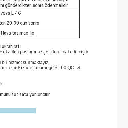
nı gönderdikten sonra ödenmelidir
 veya L / C
tan 20-30 gün sonra
 Hava taşımacılığı
i ekran rafı
k kaliteli paslanmaz çelikten imal edilmiştir.
bir hizmet sunmaktayız.
rım, ücretsiz üretim örneği,% 100 QC, vb.
r.
munu tesisata yönlendirir