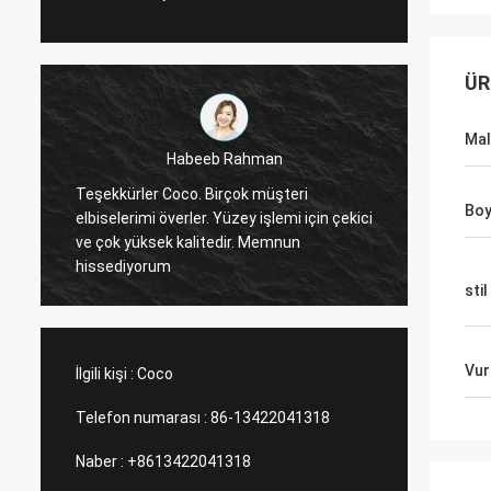
ÜR
Ma
Marco Galletti
Benim için her zaman iyi bir iş çıkardın!
Bo
Noel vitrini vitrin rafları geldi. Kurulumdan
sonra, size fotoğraf göndeririz. Çok
teşekkürler.
p
stil
Vur
İlgili kişi :
Coco
Telefon numarası :
86-13422041318
Naber :
+8613422041318