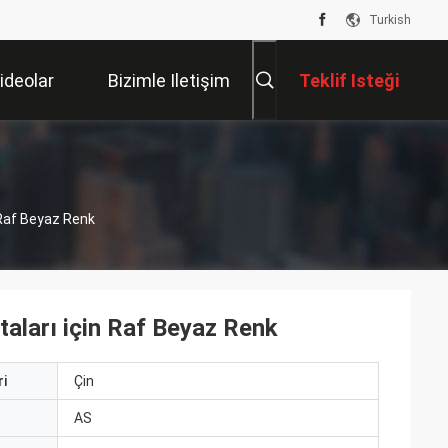
Turkish
ideolar
Bizimle Iletişim
Teklif Isteği
Kur
 Raf Beyaz Renk
taları için Raf Beyaz Renk
i
Çin
ı
AS