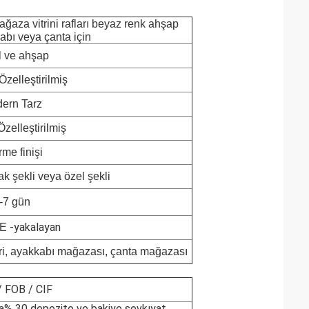
ağaza vitrini rafları beyaz renk ahşap
kabı veya çanta için
l ve ahşap
Özelleştirilmiş
ern Tarz
zelleştirilmiş
rme finişi
ak şekli veya özel şekli
-7 gün
-yakalayan
 E
eri, ayakkabı mağazası, çanta mağazası
 FOB / CIF
a% 30 depozito ve bakiye sevkıyat