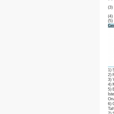
(3)
(4)
(5)
Gen
1) 
2) 
3) 
4) 
5) 
İst
Ona
6) 
Tah
7) 