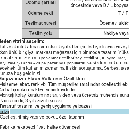
Ödeme şartları
öncesinde veya B / L kopyası
Ödeme şekli
T / T
Teslimat süresi
Ödemeyi aldık
Teslim yolu
Nakliye veya
Neden vitrini seçelim:
al ve akrilik katman vitrinleri, kıyafetler için led ışıklı ayna yüzeyl
kkan
ünlü bir giysi markası mağazası için bir moda tasarım.
Yükse
ik malzeme.
Sen
n n
seçin
paslanmaz çelik yüzey, çeşitli
ayna, mat,
sizden mükemmel 
im yüzeyi.
Şu anda Avrupa pazarında popülerdir.
Ve
ecekteki tüm kullanım zamanına ilişkin soruşturma.
Serbest tasa
unuza hoş geldiniz!
Mağazamızın Ekran Raflarının Özellikleri:
alzeme, ebat, renk vb. Tüm müşteriler tarafından özelleştirilebili
mbalajı sökün, nakliye yerini kaydedin
ontajı kolay, kurulum notları, video veya ücretsiz mühendis sunu
zun ömürlü, 8 yıl garanti süresi
asarruf tasarımı ve geniş uygulama yelpazesi
ntaj
 Özelleştirilmiş yapı ve boyut, özel tasarım
 Fabrika rekabetçi fiyat, kalite güvencesi