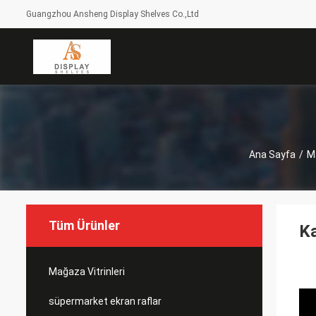
Guangzhou Ansheng Display Shelves Co.,Ltd
Ana Sayfa
/
Ma
Tüm Ürünler
Ka
Mağaza Vitrinleri
süpermarket ekran raflar