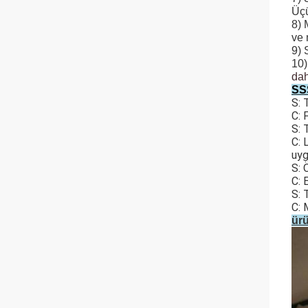
Üçü
8) 
ve 
9) 
10)
dah
SS
S: 
C: 
S: 
C: 
uyg
S: 
C: 
S: 
C: 
ürü