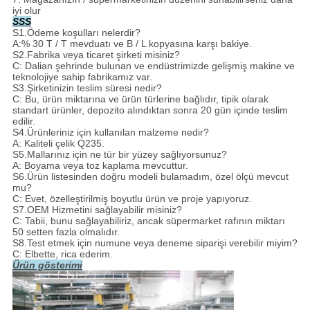
iyi olur
SSS
S1.Ödeme koşulları nelerdir?
A:% 30 T / T mevduatı ve B / L kopyasına karşı bakiye.
S2.Fabrika veya ticaret şirketi misiniz?
C: Dalian şehrinde bulunan ve endüstrimizde gelişmiş makine ve
teknolojiye sahip fabrikamız var.
S3.Şirketinizin teslim süresi nedir?
C: Bu, ürün miktarına ve ürün türlerine bağlıdır, tipik olarak
standart ürünler, depozito alındıktan sonra 20 gün içinde teslim
edilir.
S4.Ürünleriniz için kullanılan malzeme nedir?
A: Kaliteli çelik Q235.
S5.Mallarınız için ne tür bir yüzey sağlıyorsunuz?
A: Boyama veya toz kaplama mevcuttur.
S6.Ürün listesinden doğru modeli bulamadım, özel ölçü mevcut
mu?
C: Evet, özelleştirilmiş boyutlu ürün ve proje yapıyoruz.
S7.OEM Hizmetini sağlayabilir misiniz?
C: Tabii, bunu sağlayabiliriz, ancak süpermarket rafının miktarı
50 setten fazla olmalıdır.
S8.Test etmek için numune veya deneme siparişi verebilir miyim?
C: Elbette, rica ederim.
Ürün gösterimi