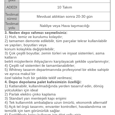
şekli
ADEDI
10 Takım
Teslimat
Mevduat aldıktan sonra 20-30 gün
süresi
Teslimat
Nakliye veya Hava taşımacılığı
yolu
3. Neden depo rafımızı seçmelisiniz:
1) Hızlı, temiz ve kurulumu kolaydır;
2) tamamen demonte edilebilir, tüm parçalar tekrar kullanılabilir
ve yapıları, boyutları veya
konum kolaylıkla değiştirilebilir;
3) Çok çeşitli boyutlar, zemin türleri ve inşaat sistemleri, asma
katların
belirli müşterilerin ihtiyaçlarını karşılayacak şekilde uyarlanmıştır;
4) Çeşitli raf sistemleri ile tamamlanabilirler;
5) Whitney tasarım departmanında profesyonel bir ekibe sahiptir
ve ayrıca makul bir
özel talebe hızlı bir şekilde teklif verilmesi;
4. Depo depolama palet kafesimizin özelliği:
1) Katlanabilir, kullanılmadığında yerden tasarruf edin, dönüş
yolculukları için ideal
2) Parlak elektro çinko kaplama
3) Standart yarı menteşeli kapı erişimi
4) Tek kullanımlık ambalajlara uzun ömürlü, ekonomik alternatif
5) Açık tel örgü tasarımı, envanter kontrolleri, havalandırma ve
temizlik için tam görünürlük sağlar.
6) Forkliftlerle kolay kullanım için dört yollu giriş