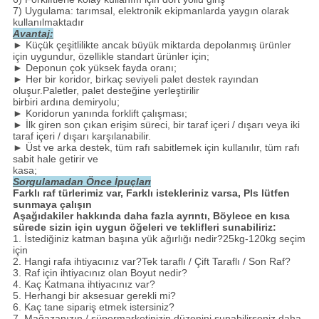
7) Uygulama: tarımsal, elektronik ekipmanlarda yaygın olarak
kullanılmaktadır
Avantaj:
► Küçük çeşitlilikte ancak büyük miktarda depolanmış ürünler
için uygundur, özellikle standart ürünler için;
► Deponun çok yüksek fayda oranı;
► Her bir koridor, birkaç seviyeli palet destek rayından
oluşur.Paletler, palet desteğine yerleştirilir
birbiri ardına demiryolu;
► Koridorun yanında forklift çalışması;
► İlk giren son çıkan erişim süreci, bir taraf içeri / dışarı veya iki
taraf içeri / dışarı karşılanabilir.
► Üst ve arka destek, tüm rafı sabitlemek için kullanılır, tüm rafı
sabit hale getirir ve
kasa;
Sorgulamadan Önce İpuçları
Farklı raf türlerimiz var, Farklı istekleriniz varsa, Pls lütfen
sunmaya çalışın
Aşağıdakiler hakkında daha fazla ayrıntı, Böylece en kısa
sürede sizin için uygun öğeleri ve teklifleri sunabiliriz:
1. İstediğiniz katman başına yük ağırlığı nedir?25kg-120kg seçim
için
2. Hangi rafa ihtiyacınız var?Tek taraflı / Çift Taraflı / Son Raf?
3. Raf için ihtiyacınız olan Boyut nedir?
4. Kaç Katmana ihtiyacınız var?
5. Herhangi bir aksesuar gerekli mi?
6. Kaç tane sipariş etmek istersiniz?
7. Mağazanızın / süpermarketinizin düzenini sunabilirseniz daha