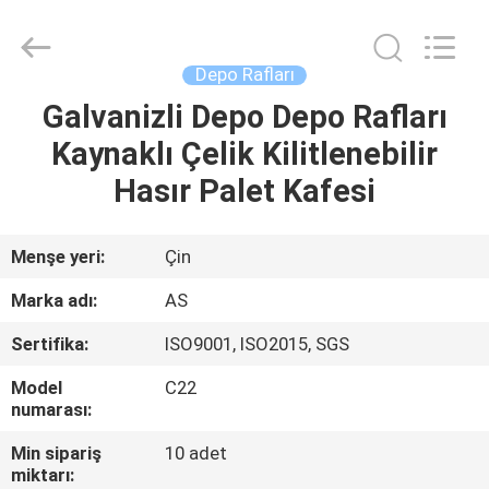
Ansheng
Display
Shelves
Co.,Ltd.
All
Depo Rafları
Rights
Reserved.
Galvanizli Depo Depo Rafları
EV
Kaynaklı Çelik Kilitlenebilir
ÜRÜNLER
Hasır Palet Kafesi
VIDEOLAR
Menşe yeri:
Çin
Marka adı:
AS
HAKKIMIZDA
Sertifika:
ISO9001, ISO2015, SGS
FABRIKA
Model
C22
numarası:
TURU
Min sipariş
10 adet
miktarı: