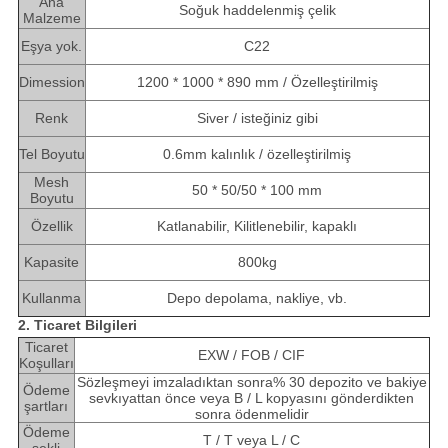
Ana
Soğuk haddelenmiş çelik
Malzeme
Eşya yok.
C22
Dimession
1200 * 1000 * 890 mm / Özelleştirilmiş
Renk
Siver / isteğiniz gibi
Tel Boyutu
0.6mm kalınlık / özelleştirilmiş
Mesh
50 * 50/50 * 100 mm
Boyutu
Özellik
Katlanabilir, Kilitlenebilir, kapaklı
Kapasite
800kg
Kullanma
Depo depolama, nakliye, vb.
2. Ticaret Bilgileri
Ticaret
EXW / FOB / CIF
Koşulları
Sözleşmeyi imzaladıktan sonra% 30 depozito ve bakiye
Ödeme
sevkıyattan önce veya B / L kopyasını gönderdikten
şartları
sonra ödenmelidir
Ödeme
T / T veya L / C