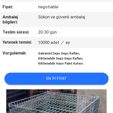
KALITE
Fiyat:
negotiable
KONTROL
Ambalaj
Sökün ve güvenli ambalaj
bilgileri:
BIZE
Teslim süresi:
20-30 gün
ULAŞIN
Yetenek temini:
10000 adet ／ ay
BIR
Vurgulamak:
,
Galvanizli Depo Depo Rafları
,
TEKLIF
Kilitlenebilir Depo Depo Rafları
Kilitlenebilir Hasır Palet Kafesi
ISTEĞI
EN IYI FIYAT
SITE
HARITASI
PRIVACY