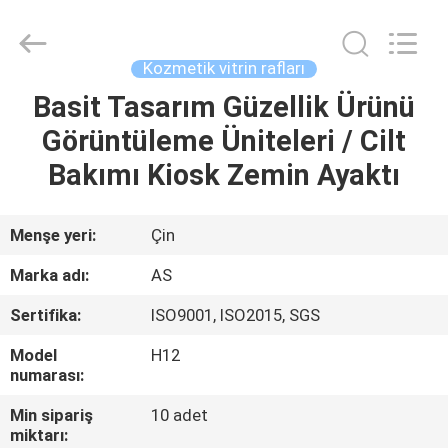
Ansheng
Display
Shelves
Co.,Ltd.
All
Kozmetik vitrin rafları
Rights
Reserved.
Basit Tasarım Güzellik Ürünü
EV
Görüntüleme Üniteleri / Cilt
ÜRÜNLER
Bakımı Kiosk Zemin Ayaktı
VIDEOLAR
Menşe yeri:
Çin
Marka adı:
AS
HAKKIMIZDA
Sertifika:
ISO9001, ISO2015, SGS
FABRIKA
Model
H12
numarası:
TURU
Min sipariş
10 adet
miktarı: