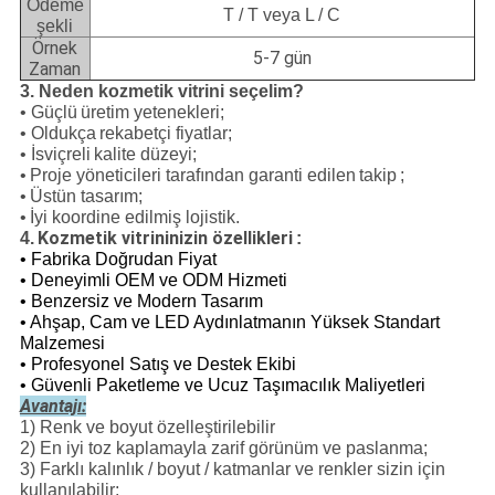
Ödeme
T / T veya L / C
şekli
Örnek
5-7 gün
Zaman
3. Neden kozmetik vitrini seçelim?
• Güçlü
üretim yetenekleri;
• Oldukça
rekabetçi fiyatlar;
• İsviçreli
kalite düzeyi;
•
Proje yöneticileri tarafından garanti edilen
takip
;
•
Üstün tasarım;
•
İyi koordine edilmiş lojistik.
Kozmetik vitrininizin özellikleri
4.
:
• Fabrika Doğrudan Fiyat
•
Deneyimli OEM ve ODM Hizmeti
•
Benzersiz ve Modern Tasarım
•
Ahşap, Cam ve LED Aydınlatmanın Yüksek Standart
Malzemesi
•
Profesyonel Satış ve Destek Ekibi
•
Güvenli Paketleme ve Ucuz Taşımacılık Maliyetleri
Avantajı:
1) Renk ve boyut özelleştirilebilir
2) En iyi toz kaplamayla zarif görünüm ve paslanma;
3) Farklı kalınlık / boyut / katmanlar ve renkler sizin için
kullanılabilir;