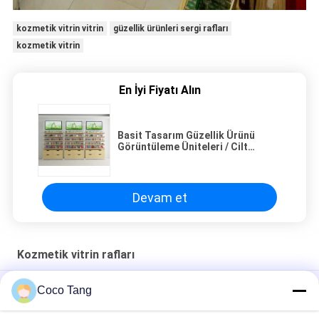
kozmetik vitrin vitrin
güzellik ürünleri sergi rafları
kozmetik vitrin
En İyi Fiyatı Alın
Basit Tasarım Güzellik Ürünü
Görüntüleme Üniteleri / Cilt
Bakımı Kiosk Zemin Ayaktı
Devam et
Kozmetik vitrin rafları
Siyah Koku 110V 240V Kozmetik Raf Ekranı Kolay Montaj
Coco Tang
ISO SGS Kozmetik Teşhir Rafları Lüks Koku Parfüm Dolabı