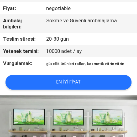
KALITE
Fiyat:
negotiable
KONTROL
Ambalaj
Sökme ve Güvenli ambalajlama
bilgileri:
BIZE
Teslim süresi:
20-30 gün
ULAŞIN
Yetenek temini:
10000 adet / ay
BIR
Vurgulamak:
,
güzellik ürünleri raflar
kozmetik vitrin vitrin
TEKLIF
ISTEĞI
EN IYI FIYAT
SITE
HARITASI
PRIVACY