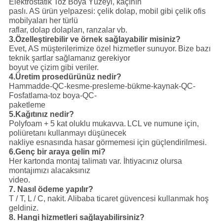
Elektrostatik Toz Boya Yüzeyi, kaçının
paslı.
AS ürün yelpazesi: çelik dolap, mobil gibi çelik ofis
mobilyaları her türlü
raflar, dolap dolapları, ranzalar vb.
3.Özelleştirebilir ve örnek sağlayabilir misiniz?
Evet, AS müşterilerimize özel hizmetler sunuyor.
Bize bazı
teknik şartlar sağlamanız gerekiyor
boyut ve çizim gibi veriler.
4.Üretim prosedürünüz nedir?
Hammadde-QC-kesme-presleme-bükme-kaynak-QC-
Fosfatlama-toz boya-QC-
paketleme
5.Kağıtınız nedir?
Polyfoam + 5 kat oluklu mukavva.
LCL ve numune için,
poliüretanı kullanmayı düşünecek
nakliye esnasında hasar görmemesi için güçlendirilmesi.
6.Genç bir araya gelin mi?
Her kartonda montaj talimatı var. İhtiyacınız olursa
montajımızı alacaksınız
video.
7. Nasıl ödeme yapılır?
T / T, L / C, nakit.
Alibaba ticaret güvencesi kullanmak hoş
geldiniz.
8. Hangi hizmetleri sağlayabilirsiniz?