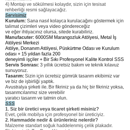
4) Montajı ve sökülmesi kolaydır, sizin için tesisat
rehberliği resmi sağlayacağız.
Servisimiz
Kurulum:
Sana nasıl kolayca kurulacağını göstermek için
talimat çizimleri veya video göndereceğiz
ve eğer ihtiyacınız olursa, sitede kurabiliriz.
Manufacuter:
6000SM Marangozluk Atölyesi, Metal İş
Atölyesi Merkezi
Atölye, Donanım Atölyesi, Püskürtme Odası ve Kurulum
odası + 15 yıldan fazla 200
deneyimli işçiler + Bir Sıkı Profesyonel Kalite Kontrol
SSS
Servis Sonrası:
3 yıllık ücretsiz bakım ve teknik kılavuz
sunuyoruz.
Tasarım:
Sizin için ücretsiz gümrük tasarım ekibimiz var
ve biz de işbirliği yaptık.
Avustralya şirketi ile.
Bir fikriniz ya da hiç bir fikriniz yoksa,
tasarımcılarımız size verebilir
yaratıcı tasarım ve tatmin olun.
SSS
1. Siz bir üretici veya ticaret şirketi misiniz?
Evet, çelik mobilya için profesyonel bir üreticiyiz.
2. Hammadde nedir & ürünleriniz nelerdir?
Malzeme standart soğuk haddelenmiş çelik plakadır.