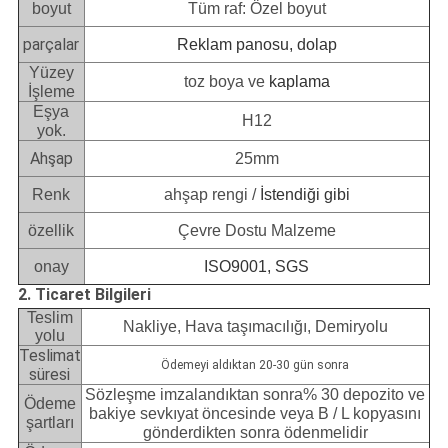
boyut
Tüm raf: Özel boyut
parçalar
Reklam panosu, dolap
Yüzey
toz boya ve
kaplama
İşleme
Eşya
H12
yok.
Ahşap
25mm
Renk
ahşap rengi /
İstendiği gibi
özellik
Çevre Dostu Malzeme
onay
ISO9001, SGS
2. Ticaret Bilgileri
Teslim
Nakliye, Hava taşımacılığı, Demiryolu
yolu
Teslimat
Ödemeyi aldıktan 20-30 gün sonra
süresi
Sözleşme imzalandıktan sonra% 30 depozito ve
Ödeme
bakiye sevkıyat öncesinde veya B / L kopyasını
şartları
gönderdikten sonra ödenmelidir