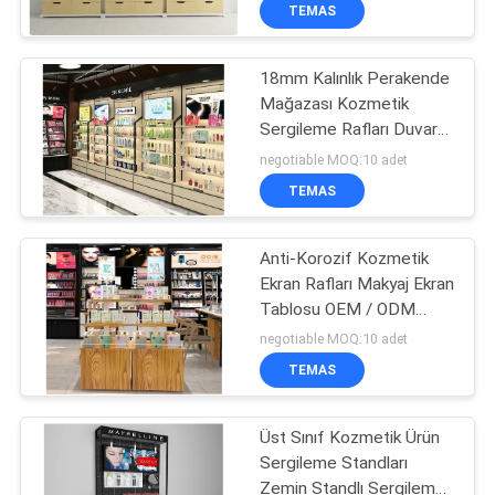
KALITE
TEMAS
KONTROL
18mm Kalınlık Perakende
Mağazası Kozmetik
BIZE
Sergileme Rafları Duvar
ULAŞIN
Saklama Tasarımı
negotiable MOQ:10 adet
TEMAS
BIR
TEKLIF
Anti-Korozif Kozmetik
Ekran Rafları Makyaj Ekran
ISTEĞI
Tablosu OEM / ODM
Hoşgeldiniz
negotiable MOQ:10 adet
SITE
TEMAS
HARITASI
Üst Sınıf Kozmetik Ürün
Sergileme Standları
PRIVACY
Zemin Standlı Sergileme