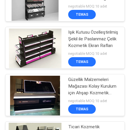
POLICY
Ünitesi
negotiable MOQ:10 adet
TEMAS
Işık Kutusu Özelleştirilmiş
Şekil ile Paslanmaz Çelik
Kozmetik Ekran Rafları
negotiable MOQ:10 adet
TEMAS
Güzellik Malzemeleri
Mağazası Kolay Kurulum
için Ahşap Kozmetik
Ekran Rafları
negotiable MOQ:10 adet
TEMAS
Ticari Kozmetik