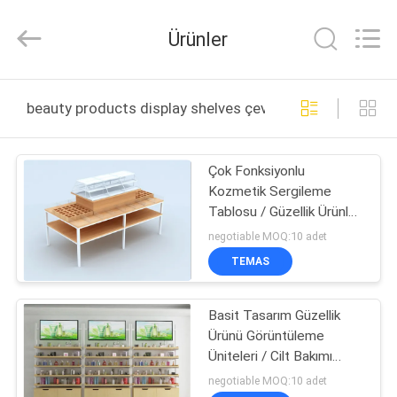
Ansheng
Display
Shelves
Ürünler
Co.,Ltd.
All
Rights
Reserved.
EV
beauty products display shelves çevrimiçi üretim
ÜRÜNLER
Çok Fonksiyonlu
Kozmetik Sergileme
VIDEOLAR
Tablosu / Güzellik Ürünleri
Sergileme Rafları
negotiable MOQ:10 adet
HAKKIMIZDA
TEMAS
FABRIKA
Basit Tasarım Güzellik
Ürünü Görüntüleme
TURU
Üniteleri / Cilt Bakımı
Kiosk Zemin Ayaktı
negotiable MOQ:10 adet