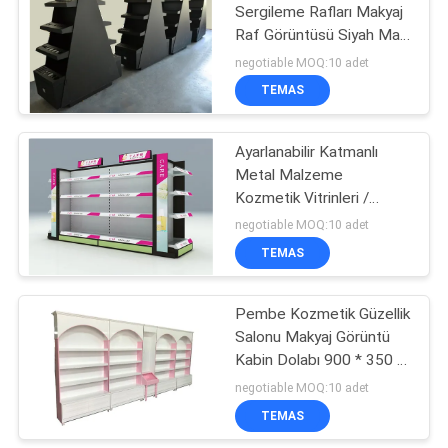
Sergileme Rafları Makyaj
Raf Görüntüsü Siyah Mat
Yüzey Ağacı Stili
negotiable MOQ:10 adet
TEMAS
Ayarlanabilir Katmanlı
Metal Malzeme
Kozmetik Vitrinleri /
Makyaj Ekran Rafları
negotiable MOQ:10 adet
TEMAS
Pembe Kozmetik Güzellik
Salonu Makyaj Görüntü
Kabin Dolabı 900 * 350 *
2200mm
negotiable MOQ:10 adet
TEMAS