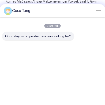
Kumaş Mağazası Ahşap Malzemeleri için Yüksek Sınıf İç Giyim
Standı Rafları
Coco Tang
5 Katmanlar Ahşap Perakende Giysi Gösteri Rafları Pantolon
için OEM / ODM Mevcut
7:20 PM
Kadın Giyim Mağazası Rafları / Perakende Giyimi Ekran
Sistemleri Altın Renk
Good day, what product are you looking for?
Popüler Kategoriler
Tüm
Süpermarket Ekran 
Mağaza Vitrinleri
Raflar
Mücevher Mağazası 
Depo Rafları
Vitrinleri
Spor Gösterge Rafı
Giyim Görüntü Raflar
Kozmetik Vitrin 
Eczane Ekran Rafları