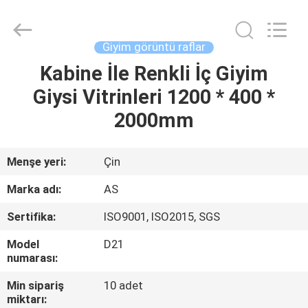
Ansheng
Display
Shelves
Co.,Ltd.
All
Giyim görüntü raflar
Rights
Reserved.
Kabine İle Renkli İç Giyim
EV
Giysi Vitrinleri 1200 * 400 *
ÜRÜNLER
2000mm
VIDEOLAR
Menşe yeri:
Çin
Marka adı:
AS
HAKKIMIZDA
Sertifika:
ISO9001, ISO2015, SGS
FABRIKA
Model
D21
numarası:
TURU
Min sipariş
10 adet
miktarı: