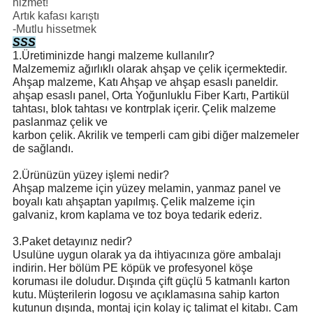
hizmet!
Artık kafası karıştı
-Mutlu hissetmek
SSS
1.Üretiminizde hangi malzeme kullanılır?
Malzememiz ağırlıklı olarak ahşap ve çelik içermektedir.
Ahşap malzeme, Katı Ahşap ve ahşap esaslı paneldir.
ahşap esaslı panel, Orta Yoğunluklu Fiber Kartı, Partikül
tahtası, blok tahtası ve kontrplak içerir.
Çelik malzeme
paslanmaz çelik ve
karbon çelik.
Akrilik ve temperli cam gibi diğer malzemeler
de sağlandı.
2.Ürünüzün yüzey işlemi nedir?
Ahşap malzeme için yüzey melamin, yanmaz panel ve
boyalı katı ahşaptan yapılmış.
Çelik malzeme için
galvaniz, krom kaplama ve toz boya tedarik ederiz.
3.Paket detayınız nedir?
Usulüne uygun olarak ya da ihtiyacınıza göre ambalajı
indirin.
Her bölüm PE köpük ve profesyonel köşe
koruması ile doludur.
Dışında çift güçlü 5 katmanlı karton
kutu.
Müşterilerin logosu ve açıklamasına sahip karton
kutunun dışında, montaj için kolay iç talimat el kitabı. Cam