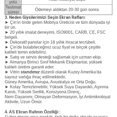
yolu
Teslimat
Ödemeyi aldıktan 20-30 gün sonra
süresi
3. Neden Giysilerimizi Seçin Ekran Rafları:
► Çin'in önde gelen Mobilya Üreticisi ve tüm dünyada iyi
bir ün.
► 20 yıllık imalat deneyimi, ISO9001, CARB, CE, FSC
belgeli.
► Dekoratif panolar için 16 yıllık ihracat tecrübeli.
► Çin'de bulabileceğiniz ucuz fiyat ve birçok çeşitle
kaliteli temin edebiliriz.
► Satış ve servis desteği sağlamak için uzman ekip.
► Almanya Birinci Sınıf Mekanik Ekipmanlar, yüksek
kaliteli üretimi garanti eder.
► Vitrin
standımız
düzenli olarak Kuzey Amerika'da
sayısız varlığa ihraç edilmektedir,
Güney Amerika, Avrupa, Avustralya ve Orta Doğu.
► Kolay Temizlenebilir, Yüksek Suya Dayanıklı, Aşınma
Kanıtı, Yüksek Sertlik, Korozyona Direnç,
Nem Dayanımı, Olmayan Deformasyon, İyi Antimikrobiyal
Aktivite, Uzun Ömür.
4. AS Ekran Rafının Özelliği
:
1) Her desen veya perdah, tipik bir doğa ahşabı esasına