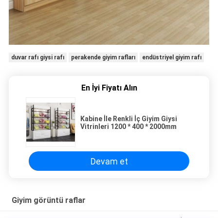
duvar rafı giysi rafı
perakende giyim rafları
endüstriyel giyim rafı
En İyi Fiyatı Alın
Kabine İle Renkli İç Giyim Giysi
Vitrinleri 1200 * 400 * 2000mm
Devam et
Giyim görüntü raflar