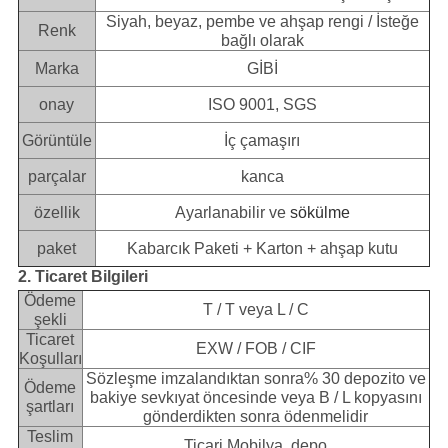
Siyah, beyaz, pembe ve ahşap rengi / İsteğe
Renk
bağlı olarak
Marka
GİBİ
onay
ISO 9001, SGS
Görüntüle
İç çamaşırı
parçalar
kanca
özellik
Ayarlanabilir ve
sökülme
paket
Kabarcık Paketi + Karton + ahşap kutu
2. Ticaret Bilgileri
Ödeme
T / T veya L / C
şekli
Ticaret
EXW / FOB / CIF
Koşulları
Sözleşme imzalandıktan sonra% 30 depozito ve
Ödeme
bakiye sevkıyat öncesinde veya B / L kopyasını
şartları
gönderdikten sonra ödenmelidir
Teslim
Ticari Mobilya, depo