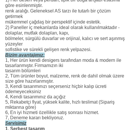
göre esinlenmiştir.
renk aralığı.
Geleneksel AS tarzı ile tutarlı bir çözüm
getirmek
mükemmel çağdaş bir perspektif içinde estetik.
2) Paneller iç mekanlarda ideal olarak kullanılmaktadır -
dolaplar, mutfak dolapları, kapı,
bölmeler, sürgülü duvarlar ve orijinal, kalıcı ve sert aşınmış
yüzeyler
sofistike ve sürekli gelişen renk yelpazesi.
Bizim avantajımız:
1, Her ürün kendi desigers tarafından moda & modern ile
tasarlanmıştır.
Firmamızın iki
tasarım bölümleri
2, Tüm ürünler boyut, malzeme, renk de dahil olmak üzere
size göre hazırlanmıştır.
3, Kendi tasarımınızı seçerseniz hiçbir kalıp ücreti
ödemeyeceksiniz
4, Kendi tasarımınız da açığız
5, Rekabetçi fiyat, yüksek kalite, hızlı teslimat (Sipariş
miktarına göre)
6, En iyi hizmeti özellikle satış sonrası hizmet.
7, Deneme kararı bekliyoruz.
Servisimiz
1. Serbest tasarım