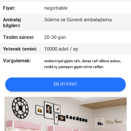
KALITE
Fiyat:
negotiable
KONTROL
Ambalaj
Sökme ve Güvenli ambalajlama
bilgileri:
BIZE
Teslim süresi:
20-30 gün
ULAŞIN
Yetenek temini:
10000 adet / ay
BIR
Vurgulamak:
,
,
endüstriyel giyim rafı
duvar rafı elbise askısı
renkli iç çamaşırı giyim vitrin rafları
TEKLIF
ISTEĞI
EN IYI FIYAT
SITE
HARITASI
PRIVACY