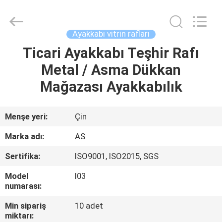
Ansheng
Display
Shelves
Co.,Ltd.
All
Ayakkabı vitrin rafları
Rights
Reserved.
Ticari Ayakkabı Teşhir Rafı
EV
Metal / Asma Dükkan
ÜRÜNLER
Mağazası Ayakkabılık
VIDEOLAR
Menşe yeri:
Çin
Marka adı:
AS
HAKKIMIZDA
Sertifika:
ISO9001, ISO2015, SGS
FABRIKA
Model
I03
numarası:
TURU
Min sipariş
10 adet
miktarı: