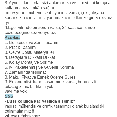
3. Ayrıntılı tanıtımlar sizi anlamanıza ve tüm vitrini kolayca
kullanmanıza imkân sağlar.
profesyonel mühendise ihtiyacınız varsa, çok çalışana
kadar sizin için vitrini ayarlamak için bitkinize gideceksiniz
iyi.
4.Eğer vitrinde bir sorun varsa, 24 saat içerisinde
çözüleceğine söz veriyoruz.
Avantajı:
1. Benzersiz ve Zarif Tasarım
2. Pratik Tasarım
3. Çevre Dostu Materyaller
4. Detaylara Dikkatli Dikkat
5. Kolay Montaj ve Sökme
6. İyi Paketlenmiş ve Güvenli Koruma
7. Zamanında teslimat
8. Makul Fiyat ve Esnek Ödeme Süresi
9. En önemlisi, kendi tasarımınız varsa, bunu gizli
tutacağız, hiç bir fikrim yok,
yayılma yok.
SSS
•
Bu iş kolunda kaç yaşında sizsiniz?
Yapısal mühendis ve grafik tasarımcı olarak bu alandaki
çalışmalarımız 8
yıl, evet, fabrikamız.