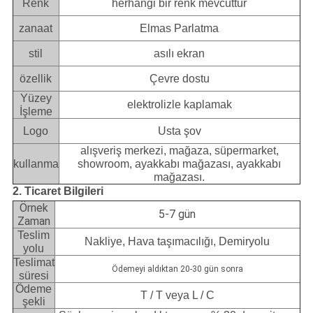
Renk
herhangi bir renk mevcuttur
zanaat
Elmas Parlatma
stil
asılı ekran
özellik
Çevre dostu
Yüzey
elektrolizle kaplamak
İşleme
Logo
Usta şov
alışveriş merkezi, mağaza, süpermarket,
kullanma
showroom, ayakkabı mağazası, ayakkabı
mağazası.
2. Ticaret Bilgileri
Örnek
5-7 gün
Zaman
Teslim
Nakliye, Hava taşımacılığı, Demiryolu
yolu
Teslimat
Ödemeyi aldıktan 20-30 gün sonra
süresi
Ödeme
T / T veya L / C
şekli