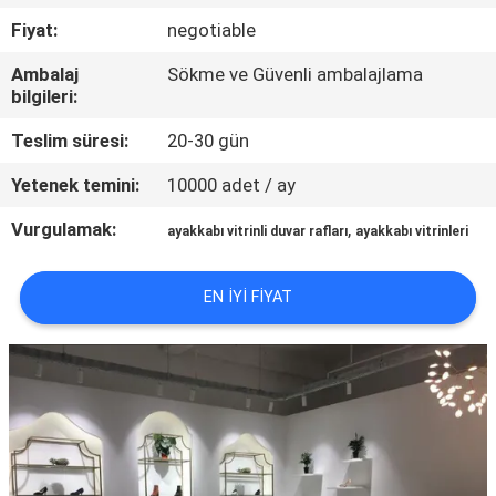
KALITE
Fiyat:
negotiable
KONTROL
Ambalaj
Sökme ve Güvenli ambalajlama
bilgileri:
BIZE
Teslim süresi:
20-30 gün
ULAŞIN
Yetenek temini:
10000 adet / ay
BIR
Vurgulamak:
,
ayakkabı vitrinli duvar rafları
ayakkabı vitrinleri
TEKLIF
ISTEĞI
EN IYI FIYAT
SITE
HARITASI
PRIVACY