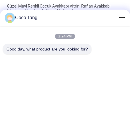
Güzel Mavi Renkli Çocuk Ayakkabı Vitrini Rafları Ayakkabı
Fikstürler Perakende Satış Mağazaları için
Coco Tang
Lady's Duvara Monte Ayakkabı Görüntüleme Ünitesi Ayakkabı
Rafı Showroom için Nakavt Desen
2:24 PM
Metal Gövde Serbest Ayaklı Ayakkabı Ekran Raf / Ayakkabı
Ekran Duvar Rafları Ayarlanabilir Katman
Good day, what product are you looking for?
Popüler Kategoriler
Tüm
Süpermarket Ekran 
Mağaza Vitrinleri
Raflar
Mücevher Mağazası 
Depo Rafları
Vitrinleri
Spor Gösterge Rafı
Giyim Görüntü Raflar
Kozmetik Vitrin 