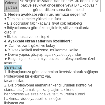
Sözleşme imzalandıktan sonra% 30 depozito ve
Ödeme
bakiye sevkıyat öncesinde veya B / L kopyasını
şartları
gönderdikten sonra ödenmelidir
3. Neden ayakkabı vitrini ürünümüzü seçelim?
♦ Tüm malzemeler yüksek sınıflıdır
♦ Biz doğrudan fabrikadayız, fiyat çok rekabetçi
♦ İhtiyaçlarınıza göre özelleştirilmiş stil ve ebatlarda
olabilir
♦ İlk kez hasta ve hızlı tepki
Ayakkabı ekran raflarının özellikleri
4.
:
► Zarif ve zarif, güzel ve kolay
►Yüksek kaliteli malzeme, mükemmel kalite
►Devre yapısı, gözyaşı açan kıyafet uygundur
►Es geniş bir kullanım yelpazesi, profesyonellere özel
tasarım
Servisimiz:
1. İhtiyaçlarınıza göre tasarımları ücretsiz olarak sağlayın.
Profesyonel bir ekibimiz var.
tasarımcılar.
2. Biz profesyonel elemanlar kendi ürünleri kontrol ve
standart sağlamak için karşılaştırmak kendi
her process.we sırasında kalite tüm üretim süreci
hakkında video yapabilirsiniz eğer
ihtiyacın var.