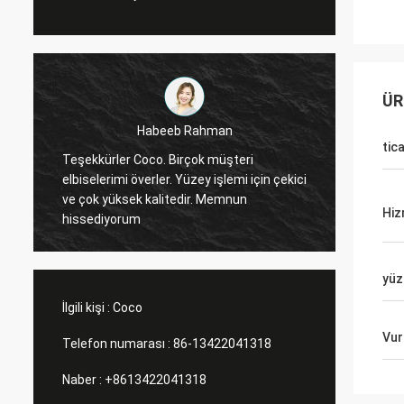
ÜR
Marco Galletti
tic
Benim için her zaman iyi bir iş çıkardın!
Rafiniz içi
Noel vitrini vitrin rafları geldi. Kurulumdan
depomuz 
sonra, size fotoğraf göndeririz. Çok
malzem
Hiz
teşekkürler.
planlıyorum. Daha
yapmam
yüz
İlgili kişi :
Coco
Vur
Telefon numarası :
86-13422041318
Naber :
+8613422041318