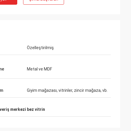
hman
Özelleştirilmiş
me
Metal ve MDF
ım
Giyim mağazası, vitrinler, zincir mağaza, vb.
şveriş merkezi bez vitrin