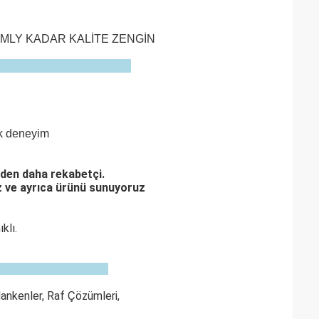
IRMLY KADAR KALİTE ZENGİN
ok deneyim
nden daha rekabetçi.
z ve ayrıca ürünü sunuyoruz
klı.
Mankenler, Raf Çözümleri,