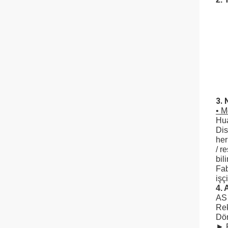
3. 
• M
Hua
Dis
her
/ r
bil
Fab
işç
4. 
AS 
Rek
Dör
► 