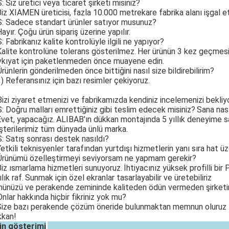
S: Siz üretici veya ticaret şirketi misiniz?
Biz XIAMEN üreticisi, fazla 10.000 metrekare fabrika alanı işgal et
S: Sadece standart ürünler satıyor musunuz?
Hayır. Çoğu ürün sipariş üzerine yapılır.
S: Fabrikanız kalite kontrolüyle ilgili ne yapıyor?
Kalite kontrolüne tolerans gösterilmez.
Her ürünün 3 kez geçmesi
kıyat için paketlenmeden önce muayene edin.
Ürünlerin gönderilmeden önce bittiğini nasıl size bildirebilirim?
1) Referansınız için bazı resimler çekiyoruz.
Bizi ziyaret etmenizi ve fabrikamızda kendiniz incelemenizi bekliy
S: Doğru malları emrettiğiniz gibi teslim edecek misiniz?
Sana nası
Evet, yapacağız.
ALIBAB'ın dükkan montajında ​​5 yıllık deneyime sah
terilerimiz tüm dünyada ünlü marka.
S: Satış sonrası destek nasıldı?
Yetkili teknisyenler tarafından yurtdışı hizmetlerin yanı sıra hat
Ürünümü özelleştirmeyi seviyorsam ne yapmam gerekir?
Biz ısmarlama hizmetleri sunuyoruz.
İhtiyacınız yüksek profilli bi
lık raf.
Sunmak için özel ekranlar tasarlayabilir ve üretebiliriz
nünüzü ve perakende zemininde kaliteden ödün vermeden şirketini
Onlar hakkında hiçbir fikriniz yok mu?
Size bazı perakende çözüm öneride bulunmaktan memnun oluruz --
kan!
ün gösterimi