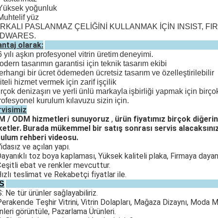
Yüksek yoğunluk
Muhtelif yüz
RKALI PASLANMAZ ÇELİĞİNİ KULLANMAK İÇİN INSIST, F
DWARES.
ntaj olarak:
6 yılı aşkın profesyonel vitrin üretim
deneyimi.
odern tasarımın garantisi için teknik tasarım ekibi
erhangi bir ücret ödemeden ücretsiz tasarım ve özelleştirilebilir
iteli hizmet vermek için zarif işçilik
irçok denizaşırı ve yerli
ünlü markayla
işbirliği yapmak için birç
rofesyonel kurulum kılavuzu sizin için.
visimiz
M / ODM hizmetleri sunuyoruz
,
ürün fiyatımız birçok diğeri
ketler.
Burada mükemmel bir satış sonrası servis alacaksını
ulum rehberi videosu.
Vidasız ve açılan yapı.
Dayanıklı toz boya kaplaması, Yüksek kaliteli plaka, Firmaya dayanı
Çeşitli ebat ve renkler mevcuttur.
Hızlı teslimat ve Rekabetçi fiyatlar ile.
S
S: Ne tür ürünler sağlayabiliriz.
Perakende Teşhir Vitrini, Vitrin Dolapları, Mağaza Dizaynı, Moda 
nleri görüntüle, Pazarlama Ürünleri.