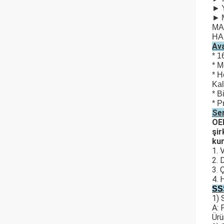
►
►
MA
HA
Ava
* 1
* M
* H
Kal
* B
* P
Ser
OE
şir
kur
1. 
2. 
3. 
4. 
SS
1) 
A: 
Ürü