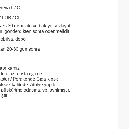
 veya L / C
 FOB / CIF
a% 30 depozito ve bakiye sevkıyat
nı gönderdikten sonra ödenmelidir
Mobilya, depo
tan 20-30 gün sonra
fabrikamız
den fazla usta işçi ile
 fikstür / Perakende Gıda kiosk
üksek kalitede.
Atölye yapıldı
püskürtme odasına, vb. ayrılmıştır.
ştır