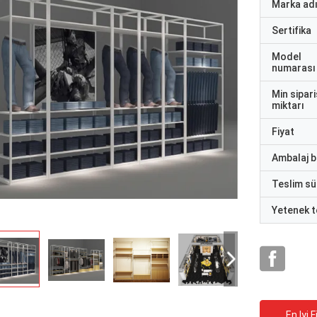
Marka ad
Sertifika
Model
numarası
Min sipari
miktarı
Fiyat
Ambalaj bi
Teslim sü
Yetenek t
En Iyi F