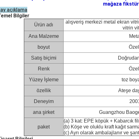
mağaza fikstür
ay açıklama
Temel Bilgiler
alışveriş merkezi metal ekran vitri
Ürün adı
vitrin vi
Ana Malzeme
Met
boyut
Özel
Satış biçimi
Doğrudan 
Renk
Özel
Yüzey İşleme
toz boy
özellik
Ateşe day
Deneyim
2001
ana şirket
Guangzhou Baoge 
(a) 3 kat: EPE köpük + Kabarcık f
paket
(b) Köşe ve oluklu kraft kağıt sar
(c) Ayrı olarak ambalajlanır ve şant
Ticaret Bilgileri