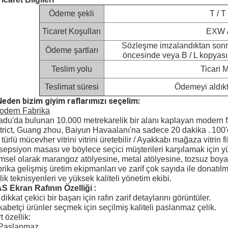
Ödeme şekli
T / T
Ticaret Koşulları
EXW /
Sözleşme imzalandıktan sonr
Ödeme şartları
öncesinde veya B / L kopyası
Teslim yolu
Ticari 
Teslimat süresi
Ödemeyi aldık
Neden bizim giyim raflarımızı seçelim:
odern Fabrika
du'da bulunan 10.000 metrekarelik bir alanı kaplayan modern 
trict, Guang zhou, Baiyun Havaalanı'na sadece 20 dakika
.
100'
 türlü mücevher vitrini vitrini üretebilir / Ayakkabı mağaza vitrin
esepsiyon masası ve böylece seçici müşterileri karşılamak için y
imsel olarak marangoz atölyesine, metal atölyesine, tozsuz boya 
rika gelişmiş üretim ekipmanları ve zarif çok sayıda ile donatılmı
ilik teknisyenleri ve yüksek kaliteli yönetim ekibi.
AS Ekran Rafının Özelliği
:
dikkat çekici bir başarı için rafın zarif detaylarını görüntüler.
abetçi ürünler seçmek için seçilmiş kaliteli paslanmaz çelik.
t özellik:
Paslanmaz