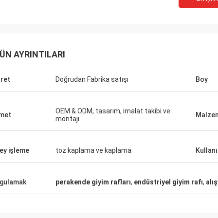
ÜN AYRINTILARI
Fernando
Habeeb Ra
aret
Doğrudan Fabrika satışı
Boy
n teşekkürler. Spor teçhizat
Teşekkürler Coco. Birçok müşteri
düzenli görünüyor. Ve spor
elbiselerimi överler. Yüzey işlemi için çekici
eleri için bir showroom yapmayı
ve çok yüksek kalitedir. Memnun
OEM & ODM, tasarım, imalat takibi ve
met
Malze
 sonra tasarım
hissediyorum
montajı
a yardım et.
ey işleme
toz kaplama ve kaplama
Kullan
gulamak
perakende giyim rafları
,
endüstriyel giyim rafı
,
alı