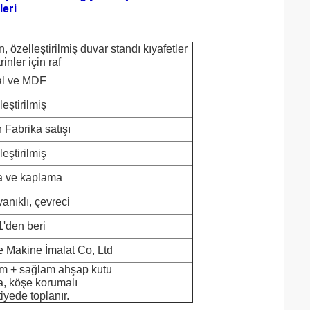
leri
n, özelleştirilmiş duvar standı kıyafetler
trinler için raf
al ve MDF
leştirilmiş
Fabrika satışı
leştirilmiş
a ve kaplama
anıklı, çevreci
'den beri
Makine İmalat Co, Ltd
ilm + sağlam ahşap kutu
ma, köşe korumalı
iyede toplanır.