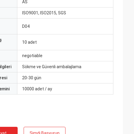
ı
AS
ISO9001, ISO2015, SGS
D04
ş
10 adet
negotiable
lgileri
Sökme ve Güvenli ambalajlama
resi
20-30 gün
emini
10000 adet / ay
iyat
Şimdi Başvurun