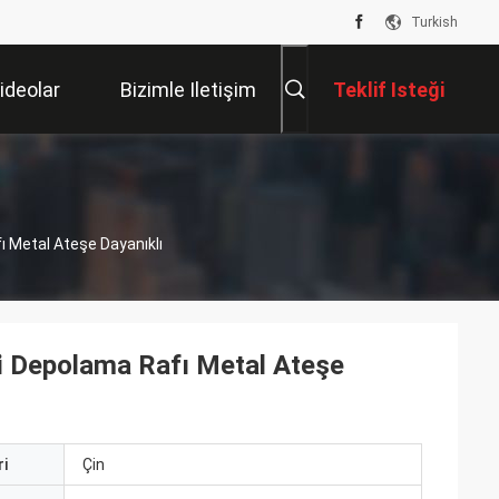
Turkish
ideolar
Bizimle Iletişim
Teklif Isteği
Kur
fı Metal Ateşe Dayanıklı
ysi Depolama Rafı Metal Ateşe
i
Çin