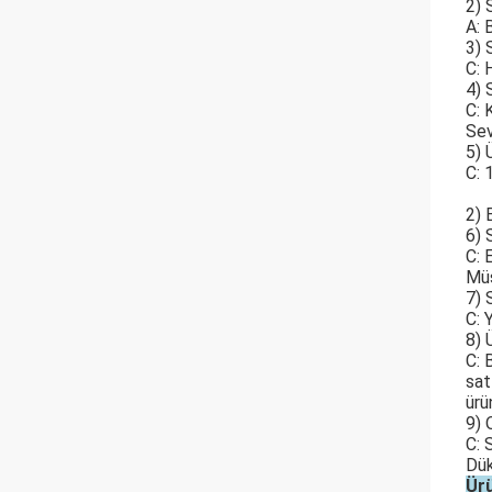
2) 
A: 
3) 
C: 
4) 
C: 
Sev
5) 
C: 
2) 
6) 
C: 
Müş
7) 
C: 
8) 
C: 
satı
ürü
9) 
C: 
Dük
Ür