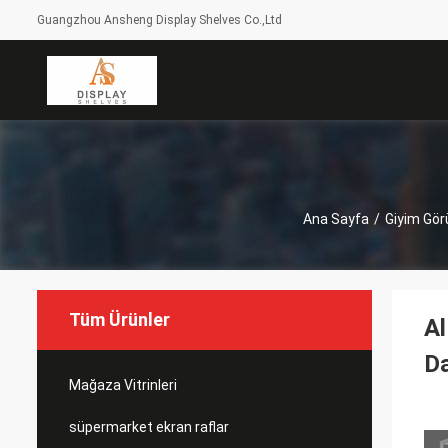
Guangzhou Ansheng Display Shelves Co.,Ltd
Ana Sayfa
/
Giyim Gör
Tüm Ürünler
Al
Da
Mağaza Vitrinleri
süpermarket ekran raflar