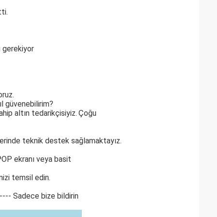
ti.
 gerekiyor
oruz.
l güvenebilirim?
ip altın tedarikçisiyiz.
Çoğu
 üzerinde teknik destek sağlamaktayız.
r POP ekranı veya basit
zi temsil edin.
-- Sadece bize bildirin