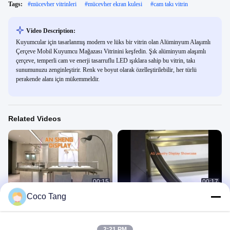
Tags:
#
mücevher vitrinleri
#
mücevher ekran kulesi
#
cam takı vitrin
Video Description:
Kuyumcular için tasarlanmış modern ve lüks bir vitrin olan Alüminyum Alaşımlı
Çerçeve Mobil Kuyumcu Mağazası Vitrinini keşfedin. Şık alüminyum alaşımlı
çerçeve, temperli cam ve enerji tasarruflu LED ışıklara sahip bu vitrin, takı
sunumunuzu zenginleştirir. Renk ve boyut olarak özelleştirilebilir, her türlü
perakende alanı için mükemmeldir.
Related Videos
00:15
00:17
Coco Tang
Ticari Kuyumcu Mağazasında
Yuvarlak şekil takı vitrini
Duvara Asma Tip Şampanya Altın
珠宝柜
Vitrinleri
珠宝柜
April 18, 2022
August 17, 2022
2:21 PM