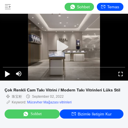
Sohbet
Temas
Çok Renkli Cam Takı Vitrini / Modern Takı Vitrinleri Lüks Stil
珠宝柜
September 02, 2022
Keyword:
Mücevher Mağazası vitrinleri
Sohbet
Bizimle Iletişim Kur